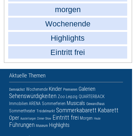
morgen
Wochenende
Highlights
Eintritt frei
Aktuelle Themen
Kinder
Galerien
Wochenende
Demnächst
Premieren
Sehenswürdigkeiten
Zoo Leipzig
QUARTERBACK
Musicals
Immobilien ARENA
Sommerferien
Gewandhaus
Sommerkabarett
Kabarett
Sommertheater
Trödelmarkt
Eintritt frei
Oper
Morgen
Ausstellungen
Dinner-Show
Heute
Führungen
Highlights
Museum