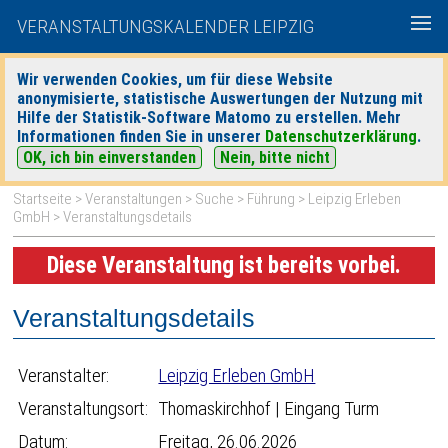
VERANSTALTUNGSKALENDER LEIPZIG
Wir verwenden Cookies, um für diese Website
anonymisierte, statistische Auswertungen der Nutzung mit
|
|
Hilfe der Statistik-Software Matomo zu erstellen. Mehr
heute
morgen
Detaillierte Suche
Informationen finden Sie in unserer
Datenschutzerklärung
.
OK, ich bin einverstanden
Nein, bitte nicht
Startseite
>
Veranstaltungen
>
Suche
>
Führung
>
Leipzig Erleben
GmbH
> Veranstaltungsdetails
Diese Veranstaltung ist bereits vorbei.
Veranstaltungsdetails
Veranstalter:
Leipzig Erleben GmbH
Veranstaltungsort:
Thomaskirchhof | Eingang Turm
Datum:
Freitag, 26.06.2026