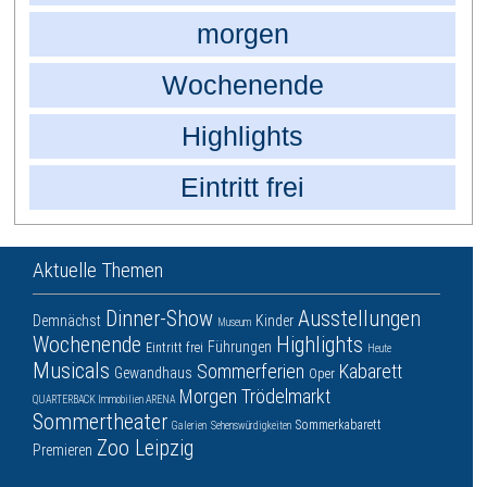
morgen
Wochenende
Highlights
Eintritt frei
Aktuelle Themen
Dinner-Show
Ausstellungen
Demnächst
Kinder
Museum
Wochenende
Highlights
Führungen
Eintritt frei
Heute
Musicals
Sommerferien
Kabarett
Gewandhaus
Oper
Morgen
Trödelmarkt
QUARTERBACK Immobilien ARENA
Sommertheater
Sommerkabarett
Galerien
Sehenswürdigkeiten
Zoo Leipzig
Premieren