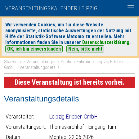
VERANSTALTUNGSKALENDER LEIPZIG
Wir verwenden Cookies, um für diese Website
anonymisierte, statistische Auswertungen der Nutzung mit
|
|
Hilfe der Statistik-Software Matomo zu erstellen. Mehr
heute
morgen
Detaillierte Suche
Informationen finden Sie in unserer
Datenschutzerklärung
.
OK, ich bin einverstanden
Nein, bitte nicht
Startseite
>
Veranstaltungen
>
Suche
>
Führung
>
Leipzig Erleben
GmbH
> Veranstaltungsdetails
Diese Veranstaltung ist bereits vorbei.
Veranstaltungsdetails
Veranstalter:
Leipzig Erleben GmbH
Veranstaltungsort:
Thomaskirchhof | Eingang Turm
Datum:
Montag, 22.06.2026