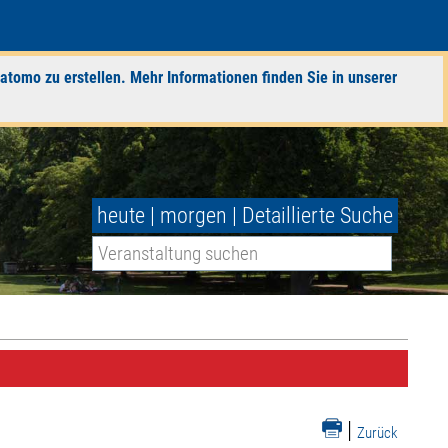
atomo zu erstellen. Mehr Informationen finden Sie in unserer
heute
|
morgen
|
Detaillierte Suche
|
Zurück