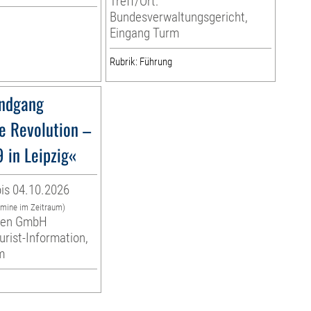
Treff/Ort:
Bundesverwaltungsgericht,
Eingang Turm
Rubrik: Führung
ndgang
e Revolution –
 in Leipzig«
is 04.10.2026
rmine im Zeitraum)
eben GmbH
urist-Information,
m