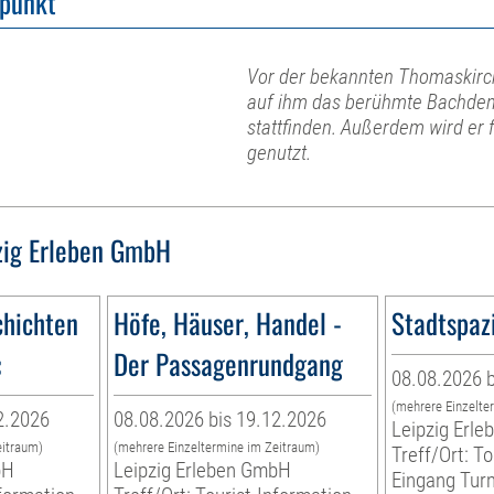
fpunkt
Vor der bekannten Thomaskirch
auf ihm das berühmte Bachden
stattfinden. Außerdem wird er
genutzt.
zig Erleben GmbH
hichten
Höfe, Häuser, Handel -
Stadtspaz
«
Der Passagenrundgang
08.08.2026 b
(mehrere Einzelte
2.2026
08.08.2026 bis 19.12.2026
Leipzig Erl
eitraum)
(mehrere Einzeltermine im Zeitraum)
Treff/Ort: To
bH
Leipzig Erleben GmbH
Eingang Tur