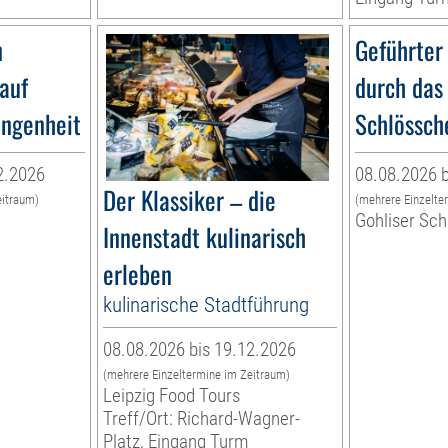
n
Geführter
lauf
durch das
angenheit
Schlössch
2.2026
08.08.2026 b
Der Klassiker – die
eitraum)
(mehrere Einzelte
Gohliser Sc
Innenstadt kulinarisch
erleben
kulinarische Stadtführung
08.08.2026 bis 19.12.2026
(mehrere Einzeltermine im Zeitraum)
Leipzig Food Tours
Treff/Ort: Richard-Wagner-
Platz, Eingang Turm