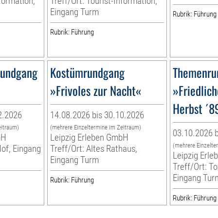
nformation,
Treff/Ort: Tourist-Information,
Eingang Turm
Rubrik: Führung
Rubrik: Führung
Rundgang
Kostümrundgang
Themenru
»Frivoles zur Nacht«
»Friedlich
Herbst ´89
2.2026
14.08.2026 bis 30.10.2026
eitraum)
(mehrere Einzeltermine im Zeitraum)
03.10.2026 b
bH
Leipzig Erleben GmbH
(mehrere Einzelte
Hof, Eingang
Treff/Ort: Altes Rathaus,
Leipzig Erl
Eingang Turm
Treff/Ort: To
Eingang Tur
Rubrik: Führung
Rubrik: Führung