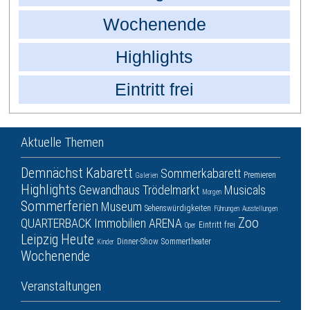
Wochenende
Highlights
Eintritt frei
Aktuelle Themen
Demnächst
Kabarett
Sommerkabarett
Premieren
Galerien
Highlights
Gewandhaus
Trödelmarkt
Musicals
Morgen
Sommerferien
Museum
Sehenswürdigkeiten
Führungen
Ausstellungen
Zoo
QUARTERBACK Immobilien ARENA
Eintritt frei
Oper
Leipzig
Heute
Dinner-Show
Sommertheater
Kinder
Wochenende
Veranstaltungen