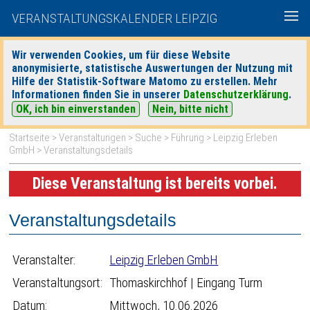
VERANSTALTUNGSKALENDER LEIPZIG
Wir verwenden Cookies, um für diese Website
anonymisierte, statistische Auswertungen der Nutzung mit
|
|
Hilfe der Statistik-Software Matomo zu erstellen. Mehr
heute
morgen
Detaillierte Suche
Informationen finden Sie in unserer
Datenschutzerklärung
.
OK, ich bin einverstanden
Nein, bitte nicht
Startseite
>
Veranstaltungen
>
Suche
>
Führung
>
Leipzig Erleben
GmbH
> Veranstaltungsdetails
Diese Veranstaltung ist bereits vorbei.
Veranstaltungsdetails
Veranstalter:
Leipzig Erleben GmbH
Veranstaltungsort:
Thomaskirchhof | Eingang Turm
Datum:
Mittwoch, 10.06.2026