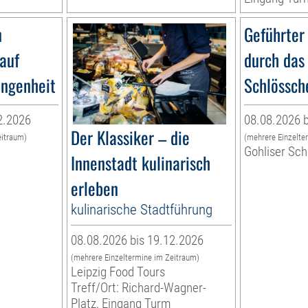
n
Geführter
lauf
durch das
angenheit
Schlössch
2.2026
08.08.2026 b
Der Klassiker – die
eitraum)
(mehrere Einzelte
Gohliser Sc
Innenstadt kulinarisch
erleben
kulinarische Stadtführung
08.08.2026 bis 19.12.2026
(mehrere Einzeltermine im Zeitraum)
Leipzig Food Tours
Treff/Ort: Richard-Wagner-
Platz, Eingang Turm