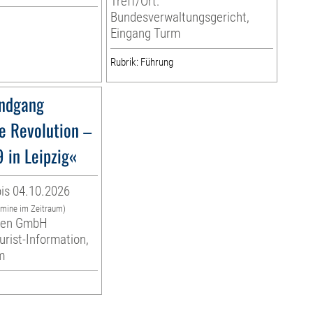
Treff/Ort:
Bundesverwaltungsgericht,
Eingang Turm
Rubrik: Führung
ndgang
e Revolution –
 in Leipzig«
is 04.10.2026
rmine im Zeitraum)
eben GmbH
urist-Information,
m