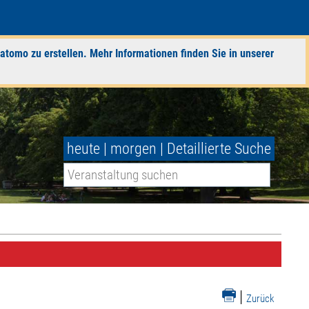
atomo zu erstellen. Mehr Informationen finden Sie in unserer
heute
|
morgen
|
Detaillierte Suche
|
Zurück