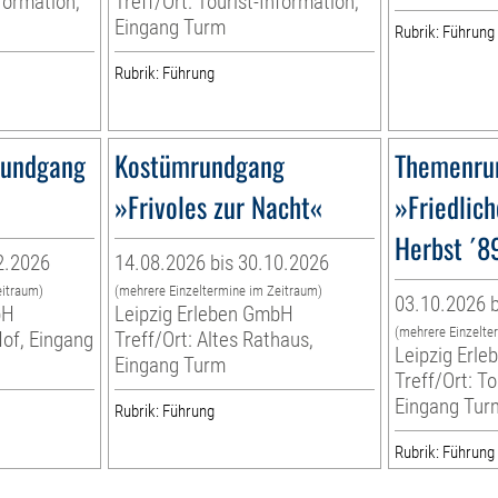
nformation,
Treff/Ort: Tourist-Information,
Eingang Turm
Rubrik: Führung
Rubrik: Führung
Rundgang
Kostümrundgang
Themenru
»Frivoles zur Nacht«
»Friedlich
Herbst ´89
2.2026
14.08.2026 bis 30.10.2026
eitraum)
(mehrere Einzeltermine im Zeitraum)
03.10.2026 b
bH
Leipzig Erleben GmbH
(mehrere Einzelte
Hof, Eingang
Treff/Ort: Altes Rathaus,
Leipzig Erl
Eingang Turm
Treff/Ort: To
Eingang Tur
Rubrik: Führung
Rubrik: Führung