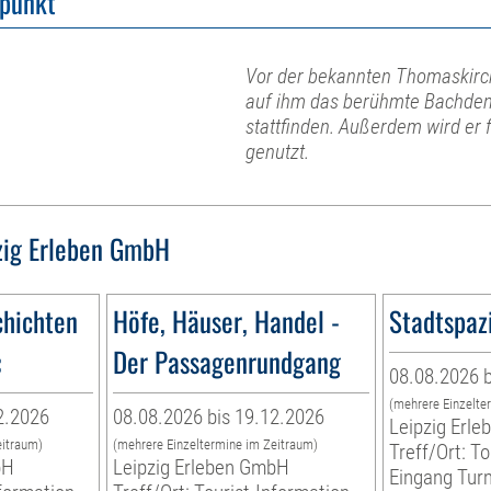
fpunkt
Vor der bekannten Thomaskirch
auf ihm das berühmte Bachden
stattfinden. Außerdem wird er
genutzt.
zig Erleben GmbH
hichten
Höfe, Häuser, Handel -
Stadtspaz
«
Der Passagenrundgang
08.08.2026 b
(mehrere Einzelte
2.2026
08.08.2026 bis 19.12.2026
Leipzig Erl
eitraum)
(mehrere Einzeltermine im Zeitraum)
Treff/Ort: To
bH
Leipzig Erleben GmbH
Eingang Tur