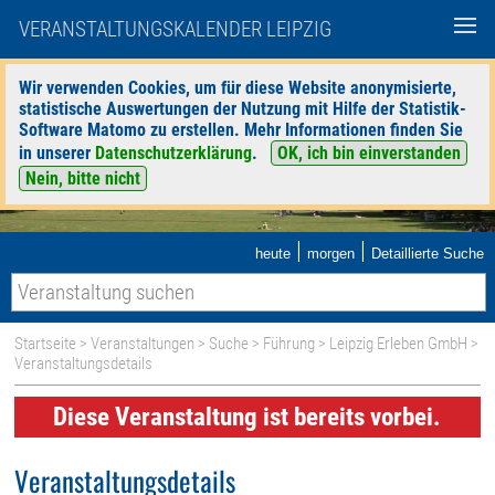
VERANSTALTUNGSKALENDER LEIPZIG
Wir verwenden Cookies, um für diese Website anonymisierte,
statistische Auswertungen der Nutzung mit Hilfe der Statistik-
Software Matomo zu erstellen. Mehr Informationen finden Sie
in unserer
Datenschutzerklärung
.
OK, ich bin einverstanden
Nein, bitte nicht
|
|
heute
morgen
Detaillierte Suche
Startseite
>
Veranstaltungen
>
Suche
>
Führung
>
Leipzig Erleben GmbH
>
Veranstaltungsdetails
Diese Veranstaltung ist bereits vorbei.
Veranstaltungsdetails