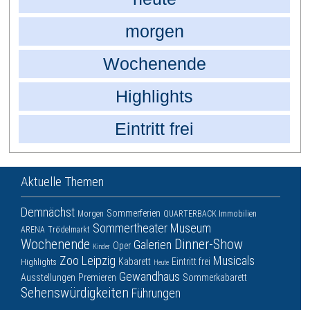
morgen
Wochenende
Highlights
Eintritt frei
Aktuelle Themen
Demnächst
Sommerferien
Morgen
QUARTERBACK Immobilien
Sommertheater
Museum
ARENA
Trödelmarkt
Wochenende
Dinner-Show
Galerien
Oper
Kinder
Zoo Leipzig
Musicals
Kabarett
Eintritt frei
Highlights
Heute
Gewandhaus
Ausstellungen
Premieren
Sommerkabarett
Sehenswürdigkeiten
Führungen