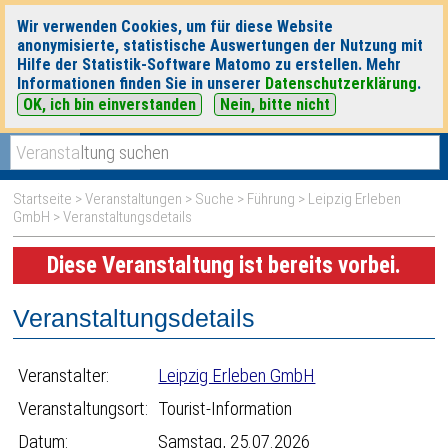
Wir verwenden Cookies, um für diese Website
anonymisierte, statistische Auswertungen der Nutzung mit
Hilfe der Statistik-Software Matomo zu erstellen. Mehr
Informationen finden Sie in unserer
Datenschutzerklärung
.
OK, ich bin einverstanden
Nein, bitte nicht
|
|
heute
morgen
Detaillierte Suche
Startseite
>
Veranstaltungen
>
Suche
>
Führung
>
Leipzig Erleben
GmbH
> Veranstaltungsdetails
Diese Veranstaltung ist bereits vorbei.
Veranstaltungsdetails
Veranstalter:
Leipzig Erleben GmbH
Veranstaltungsort:
Tourist-Information
Datum:
Samstag, 25.07.2026