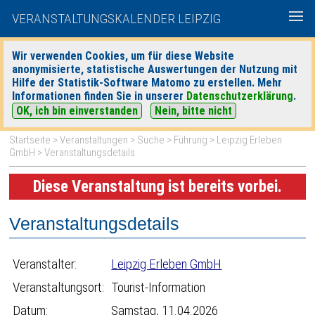
VERANSTALTUNGSKALENDER LEIPZIG
Wir verwenden Cookies, um für diese Website
anonymisierte, statistische Auswertungen der Nutzung mit
|
|
Hilfe der Statistik-Software Matomo zu erstellen. Mehr
heute
morgen
Detaillierte Suche
Informationen finden Sie in unserer
Datenschutzerklärung
.
OK, ich bin einverstanden
Nein, bitte nicht
Startseite
>
Veranstaltungen
>
Suche
>
Führung
>
Leipzig Erleben
GmbH
> Veranstaltungsdetails
Diese Veranstaltung ist bereits vorbei.
Veranstaltungsdetails
Veranstalter:
Leipzig Erleben GmbH
Veranstaltungsort:
Tourist-Information
Datum:
Samstag, 11.04.2026