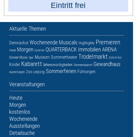
Eintritt frei
Aktuelle Themen
Premieren
Wochenende
Musicals
Demnächst
Highlights
Morgen
QUARTERBACK Immobilien ARENA
Heute
Galerien
Trödelmarkt
Museum
Sommertheater
Dinner-Show
Oper
Eintritt frei
Kabarett
Gewandhaus
Kinder
Sehenswürdigkeiten
Sommerkabarett
Sommerferien
Führungen
Zoo Leipzig
Ausstellungen
Veranstaltungen
Heute
Morgen
kostenlos
Wochenende
Ausstellungen
Detailsuche