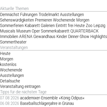
Aktuelle Themen
Demnächst
Führungen
Trödelmarkt
Ausstellungen
Sehenswürdigkeiten
Premieren
Wochenende
Morgen
Sommerferien
Kabarett
Galerien
Eintritt frei
Heute
Zoo Leipzig
Musicals
Museum
Oper
Sommerkabarett
QUARTERBACK
Immobilien ARENA
Gewandhaus
Kinder
Dinner-Show
Highlights
Sommertheater
Veranstaltungen
Heute
Morgen
kostenlos
Wochenende
Ausstellungen
Detailsuche
Veranstaltung eintragen
Tipps für die nächsten Tage
07.08.2026
academixer-Ensemble »König Ödipus«
06.08.2026
Baseballschlägerjahre in Grünau