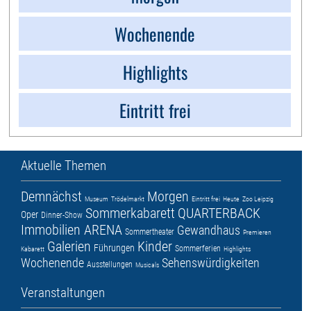
Wochenende
Highlights
Eintritt frei
Aktuelle Themen
Demnächst
Morgen
Museum
Trödelmarkt
Eintritt frei
Heute
Zoo Leipzig
Sommerkabarett
QUARTERBACK
Oper
Dinner-Show
Immobilien ARENA
Gewandhaus
Sommertheater
Premieren
Galerien
Kinder
Führungen
Sommerferien
Kabarett
Highlights
Wochenende
Sehenswürdigkeiten
Ausstellungen
Musicals
Veranstaltungen