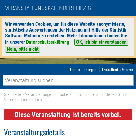
VERANSTALTUNGSKALENDER LEIPZIG
Wir verwenden Cookies, um für diese Website anonymisierte,
statistische Auswertungen der Nutzung mit Hilfe der Statistik-
Software Matomo zu erstellen. Mehr Informationen finden Sie
in unserer
Datenschutzerklärung
.
OK, ich bin einverstanden
Nein, bitte nicht
|
|
heute
morgen
Detaillierte Suche
Startseite
>
Veranstaltungen
>
Suche
>
Führung
>
Leipzig Erleben GmbH
>
Veranstaltungsdetails
Diese Veranstaltung ist bereits vorbei.
Veranstaltungsdetails