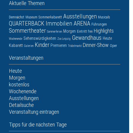
Aktuelle Themen
Ausstellungen
Demnächst
Museum
Sommerkabarett
Musicals
QUARTERBACK Immobilien ARENA
Führungen
Sommertheater
Highlights
Morgen
Eintritt frei
Sommerferien
Gewandhaus
Sehenswürdigkeiten
Heute
Wochenende
Zoo Leipzig
Kinder
Dinner-Show
Kabarett
Premieren
Oper
Galerien
Trödelmarkt
Veranstaltungen
Heute
Morgen
kostenlos
Wochenende
Ausstellungen
Detailsuche
Veranstaltung eintragen
Tipps für die nächsten Tage