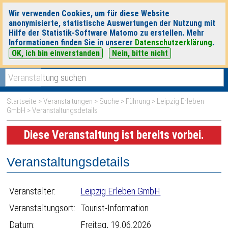
Wir verwenden Cookies, um für diese Website
anonymisierte, statistische Auswertungen der Nutzung mit
Hilfe der Statistik-Software Matomo zu erstellen. Mehr
Informationen finden Sie in unserer
Datenschutzerklärung
.
OK, ich bin einverstanden
Nein, bitte nicht
|
|
heute
morgen
Detaillierte Suche
Startseite
>
Veranstaltungen
>
Suche
>
Führung
>
Leipzig Erleben
GmbH
> Veranstaltungsdetails
Diese Veranstaltung ist bereits vorbei.
Veranstaltungsdetails
Veranstalter:
Leipzig Erleben GmbH
Veranstaltungsort:
Tourist-Information
Datum:
Freitag, 19.06.2026