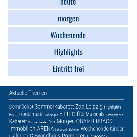
heute
morgen
Wochenende
Highlights
Eintritt frei
Aktuelle Themen
Sommerkabarett
Zoo Leipzig
Demnächst
Highlights
Eintritt frei
Trödelmarkt
Musicals
Heute
Führungen
Sommerferien
Morgen
QUARTERBACK
Kabarett
Oper
Sommertheater
Immobilien ARENA
Wochenende
Kinder
Sehenswürdigkeiten
Galerien
Gewandhaus
Premieren
Dinner-Show