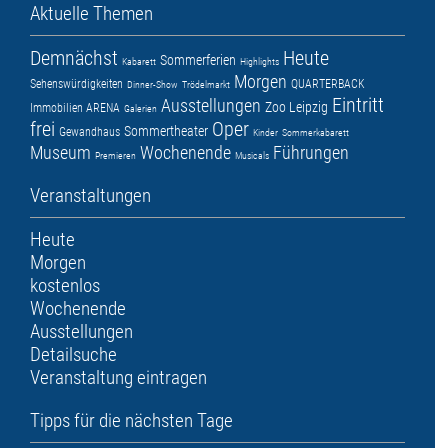
Aktuelle Themen
Demnächst
Heute
Sommerferien
Kabarett
Highlights
Morgen
Sehenswürdigkeiten
QUARTERBACK
Dinner-Show
Trödelmarkt
Eintritt
Ausstellungen
Zoo Leipzig
Immobilien ARENA
Galerien
frei
Oper
Sommertheater
Gewandhaus
Kinder
Sommerkabarett
Museum
Wochenende
Führungen
Premieren
Musicals
Veranstaltungen
Heute
Morgen
kostenlos
Wochenende
Ausstellungen
Detailsuche
Veranstaltung eintragen
Tipps für die nächsten Tage