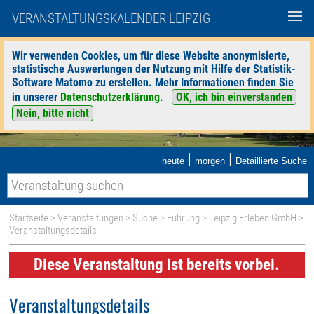
VERANSTALTUNGSKALENDER LEIPZIG
Wir verwenden Cookies, um für diese Website anonymisierte,
statistische Auswertungen der Nutzung mit Hilfe der Statistik-
Software Matomo zu erstellen. Mehr Informationen finden Sie
in unserer
Datenschutzerklärung
.
OK, ich bin einverstanden
Nein, bitte nicht
|
|
heute
morgen
Detaillierte Suche
Startseite
>
Veranstaltungen
>
Suche
>
Führung
>
Leipzig Erleben GmbH
>
Veranstaltungsdetails
Diese Veranstaltung ist bereits vorbei.
Veranstaltungsdetails