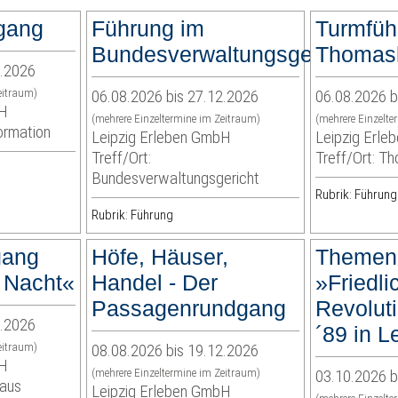
rgang
Führung im
Turmfüh
Bundesverwaltungsgericht
Thomask
2.2026
eitraum)
06.08.2026 bis 27.12.2026
06.08.2026 b
bH
(mehrere Einzeltermine im Zeitraum)
(mehrere Einzelte
formation
Leipzig Erleben GmbH
Leipzig Erl
Treff/Ort:
Treff/Ort: T
Bundesverwaltungsgericht
Rubrik: Führung
Rubrik: Führung
gang
Höfe, Häuser,
Themen
r Nacht«
Handel - Der
»Friedli
Passagenrundgang
Revolut
0.2026
´89 in L
eitraum)
08.08.2026 bis 19.12.2026
bH
(mehrere Einzeltermine im Zeitraum)
03.10.2026 b
haus
Leipzig Erleben GmbH