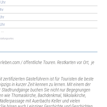
 Uhr
Uhr
Uhr
 Uhr
...
taltungsortes.
rleben.com / öffentliche Touren. Restkarten vor Ort, je
 zertifizierten Gästeführern ist für Touristen die beste
eipzigs in kurzer Zeit kennen zu lernen. Mit einem der
ger Stadtrundgänge buchen Sie nicht nur Begegnungen
en wie Thomaskirche, Bachdenkmal, Nikolaikirche,
ädlerpassage mit Auerbachs Keller und vielen
Sie hören auch Leipziger Geschichte und Geschichten