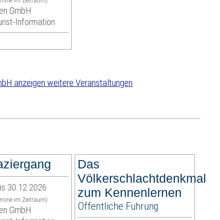
rmine im Zeitraum)
eben GmbH
urist-Information
weitere Veranstaltungen
aziergang
Das
Völkerschlachtdenkmal
is 30.12.2026
zum Kennenlernen
rmine im Zeitraum)
Öffentliche Führung
eben GmbH