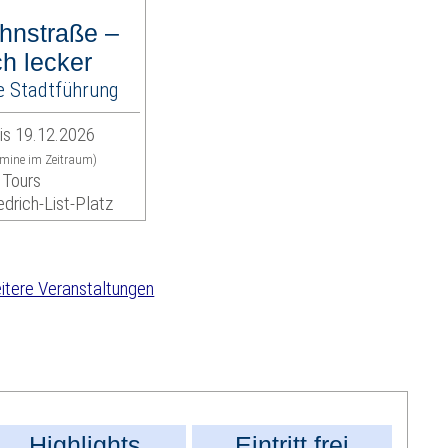
hnstraße –
ch lecker
e Stadtführung
is 19.12.2026
rmine im Zeitraum)
 Tours
edrich-List-Platz
tere Veranstaltungen
Highlights
Eintritt frei