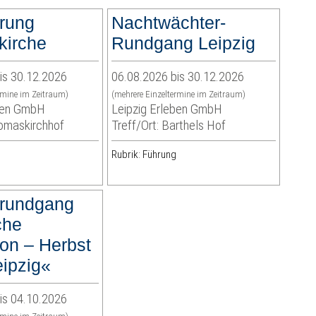
rung
Nachtwächter-
irche
Rundgang Leipzig
is 30.12.2026
06.08.2026 bis 30.12.2026
rmine im Zeitraum)
(mehrere Einzeltermine im Zeitraum)
eben GmbH
Leipzig Erleben GmbH
homaskirchhof
Treff/Ort: Barthels Hof
Rubrik: Führung
rundgang
che
ion – Herbst
eipzig«
is 04.10.2026