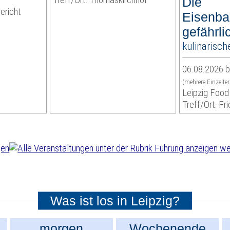
Die
ericht
Eisenba
gefährli
kulinarisch
06.08.2026 b
(mehrere Einzelte
Leipzig Food
Treff/Ort: Fri
wei
Was ist los in Leipzig?
morgen
Wochenende