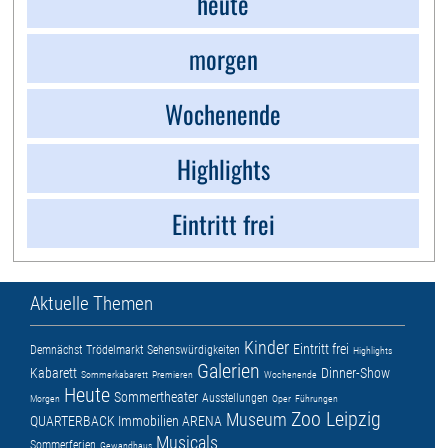
heute
morgen
Wochenende
Highlights
Eintritt frei
Aktuelle Themen
Kinder
Eintritt frei
Demnächst
Trödelmarkt
Sehenswürdigkeiten
Highlights
Galerien
Kabarett
Dinner-Show
Sommerkabarett
Premieren
Wochenende
Heute
Sommertheater
Ausstellungen
Morgen
Oper
Führungen
Zoo Leipzig
Museum
QUARTERBACK Immobilien ARENA
Musicals
Sommerferien
Gewandhaus