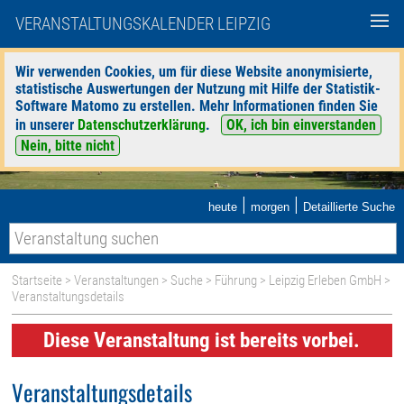
VERANSTALTUNGSKALENDER LEIPZIG
Wir verwenden Cookies, um für diese Website anonymisierte,
statistische Auswertungen der Nutzung mit Hilfe der Statistik-
Software Matomo zu erstellen. Mehr Informationen finden Sie
in unserer
Datenschutzerklärung
.
OK, ich bin einverstanden
Nein, bitte nicht
|
|
heute
morgen
Detaillierte Suche
Startseite
>
Veranstaltungen
>
Suche
>
Führung
>
Leipzig Erleben GmbH
>
Veranstaltungsdetails
Diese Veranstaltung ist bereits vorbei.
Veranstaltungsdetails