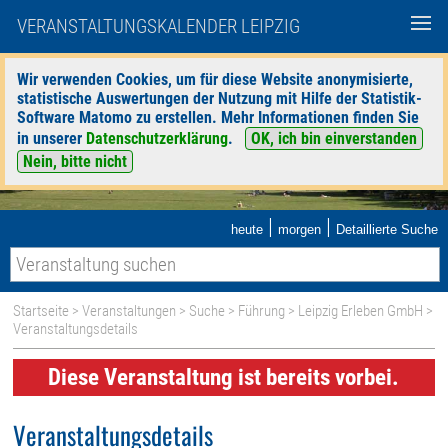
VERANSTALTUNGSKALENDER LEIPZIG
Wir verwenden Cookies, um für diese Website anonymisierte,
statistische Auswertungen der Nutzung mit Hilfe der Statistik-
Software Matomo zu erstellen. Mehr Informationen finden Sie
in unserer
Datenschutzerklärung
.
OK, ich bin einverstanden
Nein, bitte nicht
|
|
heute
morgen
Detaillierte Suche
Startseite
>
Veranstaltungen
>
Suche
>
Führung
>
Leipzig Erleben GmbH
>
Veranstaltungsdetails
Diese Veranstaltung ist bereits vorbei.
Veranstaltungsdetails