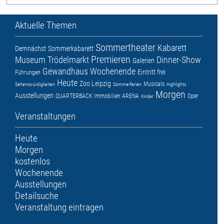
Aktuelle Themen
Sommertheater
Kabarett
Demnächst
Sommerkabarett
Premieren
Museum
Trödelmarkt
Dinner-Show
Galerien
Gewandhaus
Wochenende
Eintritt frei
Führungen
Heute
Zoo Leipzig
Musicals
Sehenswürdigkeiten
Sommerferien
Highlights
Morgen
Ausstellungen
QUARTERBACK Immobilien ARENA
Oper
Kinder
Veranstaltungen
Heute
Morgen
kostenlos
Wochenende
Ausstellungen
Detailsuche
Veranstaltung eintragen