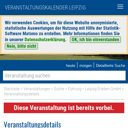
VERANSTALTUNGSKALENDER LEIPZIG
Wir verwenden Cookies, um für diese Website anonymisierte,
statistische Auswertungen der Nutzung mit Hilfe der Statistik-
Software Matomo zu erstellen. Mehr Informationen finden Sie
in unserer
Datenschutzerklärung
.
OK, ich bin einverstanden
Nein, bitte nicht
|
|
heute
morgen
Detaillierte Suche
Startseite
>
Veranstaltungen
>
Suche
>
Führung
>
Leipzig Erleben GmbH
>
Veranstaltungsdetails
Diese Veranstaltung ist bereits vorbei.
Veranstaltungsdetails