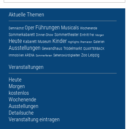
Aktuelle Themen
Führungen
Oper
Musicals
Demnächst
Wochenende
Sommerkabarett
Sommertheater
Dinner-Show
Eintritt frei
Morgen
Heute
Kinder
Kabarett
Museum
Galerien
Highlights
Premieren
Ausstellungen
Gewandhaus
Trödelmarkt
QUARTERBACK
Zoo Leipzig
Immobilien ARENA
Sehenswürdigkeiten
Sommerferien
Veranstaltungen
Heute
Morgen
kostenlos
Wochenende
Ausstellungen
Detailsuche
Veranstaltung eintragen