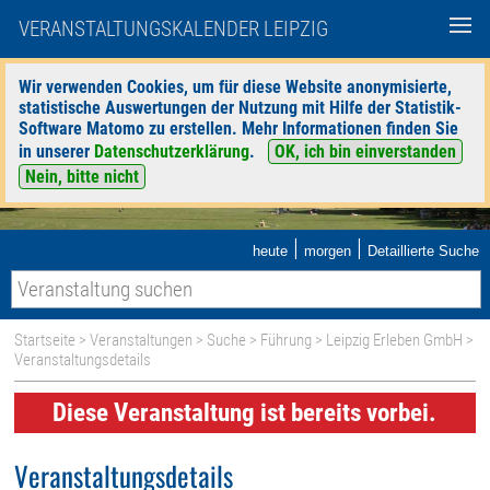
VERANSTALTUNGSKALENDER LEIPZIG
Wir verwenden Cookies, um für diese Website anonymisierte,
statistische Auswertungen der Nutzung mit Hilfe der Statistik-
Software Matomo zu erstellen. Mehr Informationen finden Sie
in unserer
Datenschutzerklärung
.
OK, ich bin einverstanden
Nein, bitte nicht
|
|
heute
morgen
Detaillierte Suche
Startseite
>
Veranstaltungen
>
Suche
>
Führung
>
Leipzig Erleben GmbH
>
Veranstaltungsdetails
Diese Veranstaltung ist bereits vorbei.
Veranstaltungsdetails