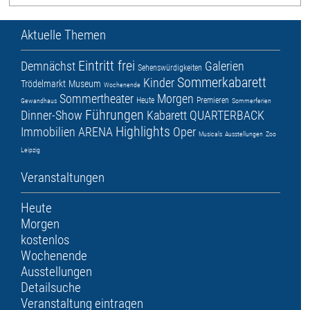
Aktuelle Themen
Eintritt frei
Demnächst
Galerien
Sehenswürdigkeiten
Sommerkabarett
Kinder
Trödelmarkt
Museum
Wochenende
Sommertheater
Morgen
Heute
Premieren
Gewandhaus
Sommerferien
Führungen
Dinner-Show
Kabarett
QUARTERBACK
Highlights
Immobilien ARENA
Oper
Musicals
Ausstellungen
Zoo
Leipzig
Veranstaltungen
Heute
Morgen
kostenlos
Wochenende
Ausstellungen
Detailsuche
Veranstaltung eintragen