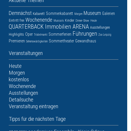
Aktuelle Themen
Demnächst
Museum
Sommerkabarett
Galerien
Kabarett
Morgen
Wochenende
Eintritt frei
Kinder
Musicals
Dinner-Show
Heute
QUARTERBACK Immobilien ARENA
Ausstellungen
Führungen
Oper
Sommerferien
Highlights
Trödelmarkt
Zoo Leipzig
Premieren
Sommertheater
Gewandhaus
Sehenswürdigkeiten
Veranstaltungen
Heute
Morgen
kostenlos
Wochenende
Ausstellungen
Detailsuche
Veranstaltung eintragen
Tipps für die nächsten Tage