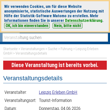
Wir verwenden Cookies, um für diese Website
anonymisierte, statistische Auswertungen der Nutzung mit
Hilfe der Statistik-Software Matomo zu erstellen. Mehr
Informationen finden Sie in unserer
Datenschutzerklärung
.
OK, ich bin einverstanden
Nein, bitte nicht
|
|
heute
morgen
Detaillierte Suche
Startseite
>
Veranstaltungen
>
Suche
>
Führung
>
Leipzig Erleben
GmbH
> Veranstaltungsdetails
Diese Veranstaltung ist bereits vorbei.
Veranstaltungsdetails
Veranstalter:
Leipzig Erleben GmbH
Veranstaltungsort:
Tourist-Information
Datum:
Donnerstag, 04.06.2026