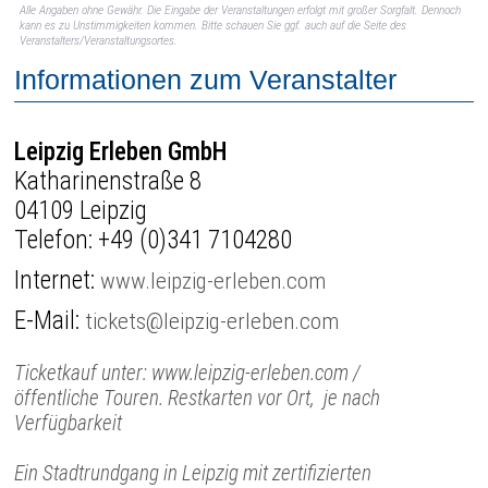
Alle Angaben ohne Gewähr. Die Eingabe der Veranstaltungen erfolgt mit großer Sorgfalt. Dennoch
kann es zu Unstimmigkeiten kommen. Bitte schauen Sie ggf. auch auf die Seite des
Veranstalters/Veranstaltungsortes.
Informationen zum Veranstalter
Leipzig Erleben GmbH
Katharinenstraße 8
04109 Leipzig
Telefon:
+49 (0)341 7104280
Internet:
www.leipzig-erleben.com
E-Mail:
tickets@leipzig-erleben.com
Ticketkauf unter: www.leipzig-erleben.com /
öffentliche Touren. Restkarten vor Ort, je nach
Verfügbarkeit
Ein Stadtrundgang in Leipzig mit zertifizierten