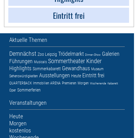
Eintritt frei
Aktuelle Themen
Demnächst
Trödelmarkt
Galerien
Zoo Leipzig
Dinner-Show
Sommertheater
Kinder
Führungen
Musicals
Highlights
Gewandhaus
Sommerkabarett
Museum
Ausstellungen
Eintritt frei
Heute
Sehenswürdigkeiten
QUARTERBACK Immobilien ARENA
Premieren
Morgen
Wochenende
Kabarett
Sommerferien
Oper
Veranstaltungen
Heute
Morgen
kostenlos
Wochenende