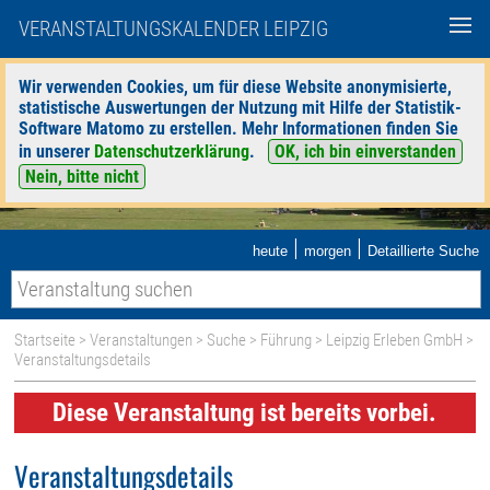
VERANSTALTUNGSKALENDER LEIPZIG
Wir verwenden Cookies, um für diese Website anonymisierte,
statistische Auswertungen der Nutzung mit Hilfe der Statistik-
Software Matomo zu erstellen. Mehr Informationen finden Sie
in unserer
Datenschutzerklärung
.
OK, ich bin einverstanden
Nein, bitte nicht
|
|
heute
morgen
Detaillierte Suche
Startseite
>
Veranstaltungen
>
Suche
>
Führung
>
Leipzig Erleben GmbH
>
Veranstaltungsdetails
Diese Veranstaltung ist bereits vorbei.
Veranstaltungsdetails