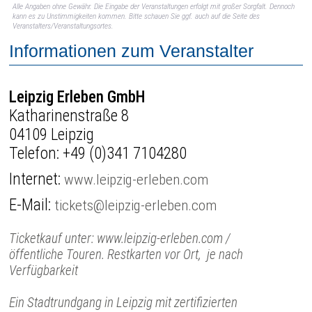
Alle Angaben ohne Gewähr. Die Eingabe der Veranstaltungen erfolgt mit großer Sorgfalt. Dennoch
kann es zu Unstimmigkeiten kommen. Bitte schauen Sie ggf. auch auf die Seite des
Veranstalters/Veranstaltungsortes.
Informationen zum Veranstalter
Leipzig Erleben GmbH
Katharinenstraße 8
04109 Leipzig
Telefon:
+49 (0)341 7104280
Internet:
www.leipzig-erleben.com
E-Mail:
tickets@leipzig-erleben.com
Ticketkauf unter: www.leipzig-erleben.com /
öffentliche Touren. Restkarten vor Ort, je nach
Verfügbarkeit
Ein Stadtrundgang in Leipzig mit zertifizierten