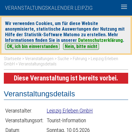
VERANSTALTUNGSKALENDER LEIPZIG
Wir verwenden Cookies, um für diese Website
anonymisierte, statistische Auswertungen der Nutzung mit
|
|
Hilfe der Statistik-Software Matomo zu erstellen. Mehr
heute
morgen
Detaillierte Suche
Informationen finden Sie in unserer
Datenschutzerklärung
.
OK, ich bin einverstanden
Nein, bitte nicht
Startseite
>
Veranstaltungen
>
Suche
>
Führung
>
Leipzig Erleben
GmbH
> Veranstaltungsdetails
Diese Veranstaltung ist bereits vorbei.
Veranstaltungsdetails
Veranstalter:
Leipzig Erleben GmbH
Veranstaltungsort:
Tourist-Information
Datum:
Sonntag, 10.05.2026