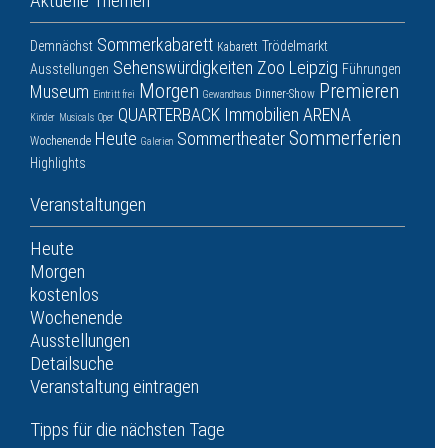
Aktuelle Themen
Sommerkabarett
Demnächst
Trödelmarkt
Kabarett
Sehenswürdigkeiten
Zoo Leipzig
Ausstellungen
Führungen
Morgen
Premieren
Museum
Dinner-Show
Eintritt frei
Gewandhaus
QUARTERBACK Immobilien ARENA
Kinder
Musicals
Oper
Sommerferien
Heute
Sommertheater
Wochenende
Galerien
Highlights
Veranstaltungen
Heute
Morgen
kostenlos
Wochenende
Ausstellungen
Detailsuche
Veranstaltung eintragen
Tipps für die nächsten Tage