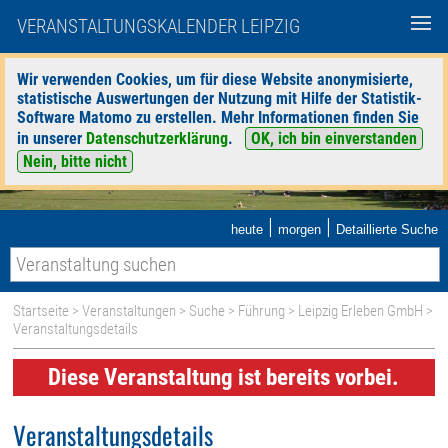
VERANSTALTUNGSKALENDER LEIPZIG
Wir verwenden Cookies, um für diese Website anonymisierte,
statistische Auswertungen der Nutzung mit Hilfe der Statistik-
Software Matomo zu erstellen. Mehr Informationen finden Sie
in unserer
Datenschutzerklärung
.
OK, ich bin einverstanden
Nein, bitte nicht
|
|
heute
morgen
Detaillierte Suche
Startseite
>
Veranstaltungen
>
Suche
>
Führung
>
Leipzig Erleben GmbH
>
Veranstaltungsdetails
Diese Veranstaltung ist bereits vorbei.
Veranstaltungsdetails