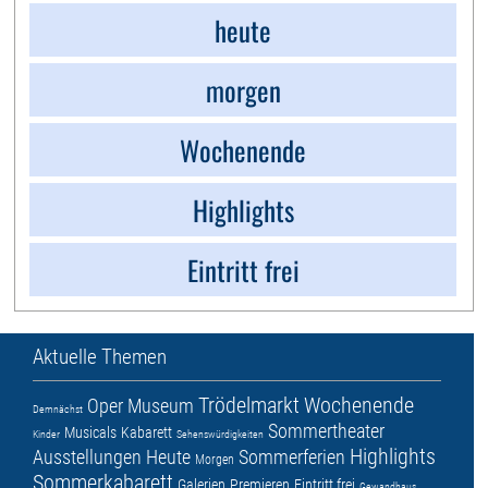
heute
morgen
Wochenende
Highlights
Eintritt frei
Aktuelle Themen
Trödelmarkt
Wochenende
Oper
Museum
Demnächst
Sommertheater
Musicals
Kabarett
Kinder
Sehenswürdigkeiten
Highlights
Ausstellungen
Heute
Sommerferien
Morgen
Sommerkabarett
Galerien
Premieren
Eintritt frei
Gewandhaus