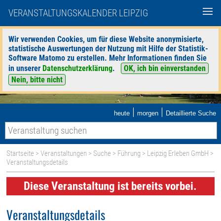
VERANSTALTUNGSKALENDER LEIPZIG
Wir verwenden Cookies, um für diese Website anonymisierte,
statistische Auswertungen der Nutzung mit Hilfe der Statistik-
Software Matomo zu erstellen. Mehr Informationen finden Sie
in unserer
Datenschutzerklärung
.
OK, ich bin einverstanden
Nein, bitte nicht
|
|
heute
morgen
Detaillierte Suche
Startseite
>
Veranstaltungen
>
Suche
>
Führung
>
Leipzig Erleben GmbH
>
Veranstaltungsdetails
Diese Veranstaltung ist bereits vorbei.
Veranstaltungsdetails