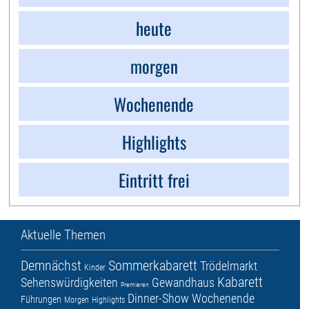
heute
morgen
Wochenende
Highlights
Eintritt frei
Aktuelle Themen
Demnächst
Sommerkabarett
Trödelmarkt
Kinder
Kabarett
Sehenswürdigkeiten
Gewandhaus
Premieren
Dinner-Show
Wochenende
Führungen
Morgen
Highlights