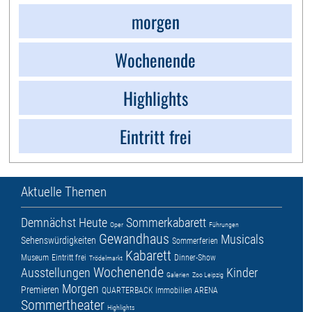
morgen
Wochenende
Highlights
Eintritt frei
Aktuelle Themen
Demnächst
Heute
Sommerkabarett
Oper
Führungen
Gewandhaus
Musicals
Sehenswürdigkeiten
Sommerferien
Kabarett
Museum
Eintritt frei
Dinner-Show
Trödelmarkt
Wochenende
Ausstellungen
Kinder
Galerien
Zoo Leipzig
Morgen
Premieren
QUARTERBACK Immobilien ARENA
Sommertheater
Highlights