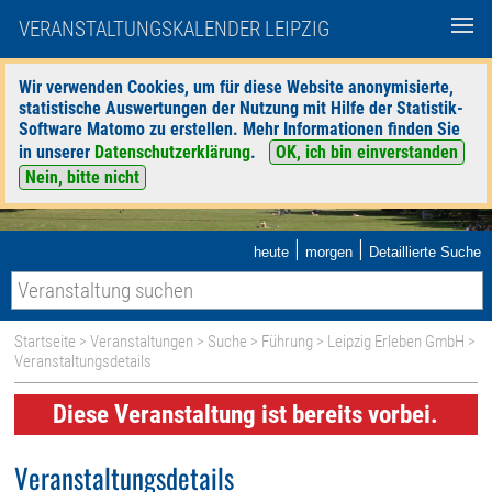
VERANSTALTUNGSKALENDER LEIPZIG
Wir verwenden Cookies, um für diese Website anonymisierte,
statistische Auswertungen der Nutzung mit Hilfe der Statistik-
Software Matomo zu erstellen. Mehr Informationen finden Sie
in unserer
Datenschutzerklärung
.
OK, ich bin einverstanden
Nein, bitte nicht
|
|
heute
morgen
Detaillierte Suche
Startseite
>
Veranstaltungen
>
Suche
>
Führung
>
Leipzig Erleben GmbH
>
Veranstaltungsdetails
Diese Veranstaltung ist bereits vorbei.
Veranstaltungsdetails