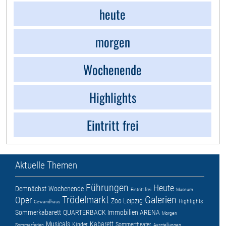
heute
morgen
Wochenende
Highlights
Eintritt frei
Aktuelle Themen
Führungen
Heute
Demnächst
Wochenende
Eintritt frei
Museum
Trödelmarkt
Galerien
Oper
Zoo Leipzig
Highlights
Gewandhaus
Sommerkabarett
QUARTERBACK Immobilien ARENA
Morgen
Musicals
Kabarett
Kinder
Sommertheater
Sommerferien
Ausstellungen