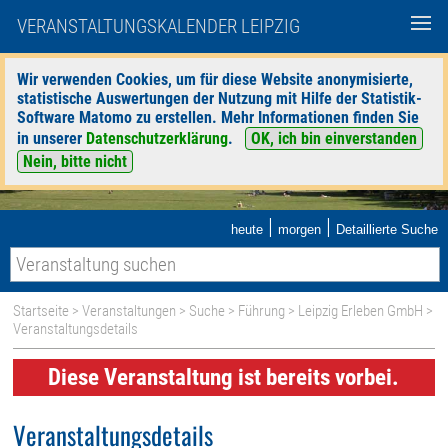
VERANSTALTUNGSKALENDER LEIPZIG
Wir verwenden Cookies, um für diese Website anonymisierte,
statistische Auswertungen der Nutzung mit Hilfe der Statistik-
Software Matomo zu erstellen. Mehr Informationen finden Sie
in unserer
Datenschutzerklärung
.
OK, ich bin einverstanden
Nein, bitte nicht
|
|
heute
morgen
Detaillierte Suche
Startseite
>
Veranstaltungen
>
Suche
>
Führung
>
Leipzig Erleben GmbH
>
Veranstaltungsdetails
Diese Veranstaltung ist bereits vorbei.
Veranstaltungsdetails