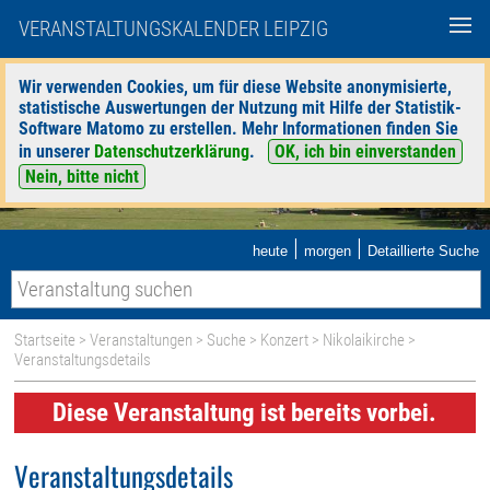
VERANSTALTUNGSKALENDER LEIPZIG
Wir verwenden Cookies, um für diese Website anonymisierte,
statistische Auswertungen der Nutzung mit Hilfe der Statistik-
Software Matomo zu erstellen. Mehr Informationen finden Sie
in unserer
Datenschutzerklärung
.
OK, ich bin einverstanden
Nein, bitte nicht
|
|
heute
morgen
Detaillierte Suche
Startseite
>
Veranstaltungen
>
Suche
>
Konzert
>
Nikolaikirche
>
Veranstaltungsdetails
Diese Veranstaltung ist bereits vorbei.
Veranstaltungsdetails