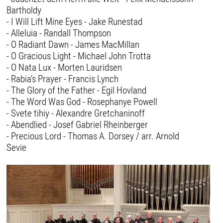
Bartholdy
- I Will Lift Mine Eyes - Jake Runestad
- Alleluia - Randall Thompson
- O Radiant Dawn - James MacMillan
- O Gracious Light - Michael John Trotta
- O Nata Lux - Morten Lauridsen
- Rabia’s Prayer - Francis Lynch
- The Glory of the Father - Egil Hovland
- The Word Was God - Rosephanye Powell
- Svete tihiy - Alexandre Gretchaninoff
- Abendlied - Josef Gabriel Rheinberger
- Precious Lord - Thomas A. Dorsey / arr. Arnold
Sevie