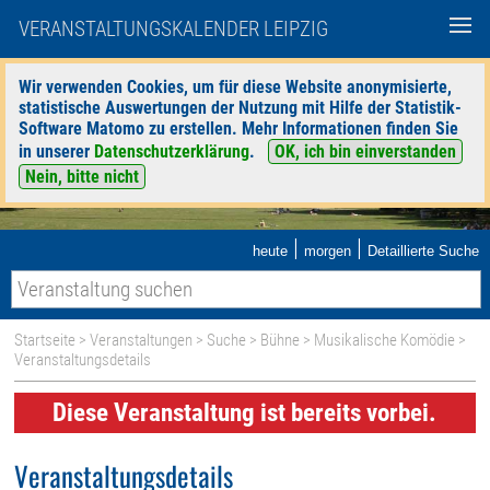
VERANSTALTUNGSKALENDER LEIPZIG
Wir verwenden Cookies, um für diese Website anonymisierte,
statistische Auswertungen der Nutzung mit Hilfe der Statistik-
Software Matomo zu erstellen. Mehr Informationen finden Sie
in unserer
Datenschutzerklärung
.
OK, ich bin einverstanden
Nein, bitte nicht
|
|
heute
morgen
Detaillierte Suche
Startseite
>
Veranstaltungen
>
Suche
>
Bühne
>
Musikalische Komödie
>
Veranstaltungsdetails
Diese Veranstaltung ist bereits vorbei.
Veranstaltungsdetails