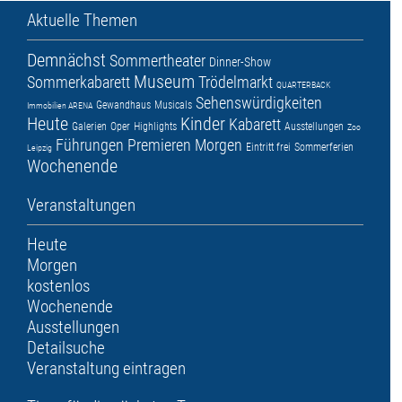
Aktuelle Themen
Demnächst
Sommertheater
Dinner-Show
Museum
Sommerkabarett
Trödelmarkt
QUARTERBACK
Sehenswürdigkeiten
Gewandhaus
Musicals
Immobilien ARENA
Heute
Kinder
Kabarett
Galerien
Oper
Highlights
Ausstellungen
Zoo
Führungen
Premieren
Morgen
Eintritt frei
Sommerferien
Leipzig
Wochenende
Veranstaltungen
Heute
Morgen
kostenlos
Wochenende
Ausstellungen
Detailsuche
Veranstaltung eintragen