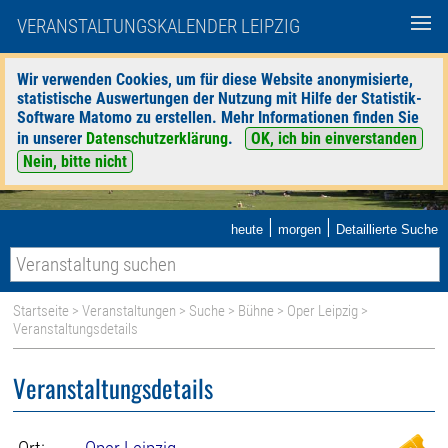
VERANSTALTUNGSKALENDER LEIPZIG
Wir verwenden Cookies, um für diese Website anonymisierte,
statistische Auswertungen der Nutzung mit Hilfe der Statistik-
Software Matomo zu erstellen. Mehr Informationen finden Sie
in unserer
Datenschutzerklärung
.
OK, ich bin einverstanden
Nein, bitte nicht
|
|
heute
morgen
Detaillierte Suche
Startseite
>
Veranstaltungen
>
Suche
>
Bühne
>
Oper Leipzig
>
Veranstaltungsdetails
Veranstaltungsdetails