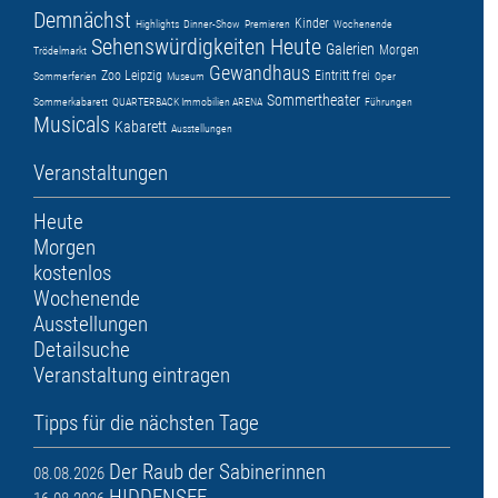
Demnächst
Kinder
Highlights
Dinner-Show
Premieren
Wochenende
Sehenswürdigkeiten
Heute
Galerien
Morgen
Trödelmarkt
Gewandhaus
Zoo Leipzig
Eintritt frei
Sommerferien
Museum
Oper
Sommertheater
Sommerkabarett
QUARTERBACK Immobilien ARENA
Führungen
Musicals
Kabarett
Ausstellungen
Veranstaltungen
Heute
Morgen
kostenlos
Wochenende
Ausstellungen
Detailsuche
Veranstaltung eintragen
Tipps für die nächsten Tage
Der Raub der Sabinerinnen
08.08.2026
HIDDENSEE