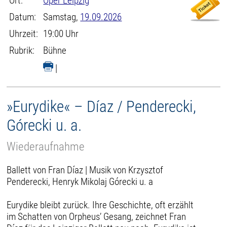
Ort:
Oper Leipzig
Datum:
Samstag,
19.09.2026
Uhrzeit:
19:00 Uhr
Rubrik:
Bühne
|
»Eurydike« – Díaz / Penderecki,
Górecki u. a.
Wiederaufnahme
Ballett von Fran Díaz | Musik von Krzysztof
Penderecki, Henryk Mikolaj Górecki u. a
Eurydike bleibt zurück. Ihre Geschichte, oft erzählt
im Schatten von Orpheus’ Gesang, zeichnet Fran