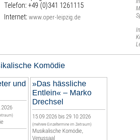
i
Telefon:
+49 (0)341 1261115
M
S
Internet:
www.oper-leipzig.de
I
K
L
ikalische Komödie
ter und
»Das hässliche
Entlein« – Marko
Drechsel
1.2026
eitraum)
15.09.2026 bis 29.10.2026
ie
(mehrere Einzeltermine im Zeitraum)
Musikalische Komödie,
Venussaal