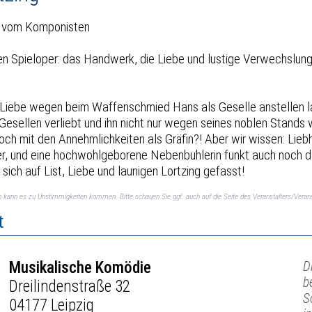
to vom Komponisten
ten Spieloper: das Handwerk, die Liebe und lustige Verwechslung
r Liebe wegen beim Waffenschmied Hans als Geselle anstellen la
s Gesellen verliebt und ihn nicht nur wegen seines noblen Stand
doch mit den Annehmlichkeiten als Gräfin?! Aber wir wissen: Lie
r, und eine hochwohlgeborene Nebenbuhlerin funkt auch noch 
sich auf List, Liebe und launigen Lortzing gefasst!
ch kann es zu Unstimmigkeiten kommen. Bitte schauen Sie ggf. auch auf die Seite des Veranstalters/Verans
t
Musikalische Komödie
D
b
Dreilindenstraße 32
S
04177 Leipzig