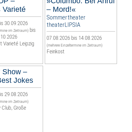
OP –
»Columbo: Bei Anruf
 Varieté
– Mord!«
Sommertheater
is 30.09.2026
theaterLIPSIA
bis
rmine im Zeitraum)
.10.2026
07.08.2026 bis 14.08.2026
t Varieté Leipzig
(mehrere Einzeltermine im Zeitraum)
Feinkost
 Show –
est Jokes
is 29.08.2026
rmine im Zeitraum)
 Club, Große