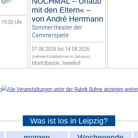
nger-
NOCHMAL – Urlaub
mit den Eltern« –
von André Herrmann
| 19:30 Uhr
Sommertheater der
Cammerspiele
07.08.2026 bis 14.08.2026
(mehrere Einzeltermine im Zeitraum)
Moritzbastei, Innenhof
weiter
Was ist los in Leipzig?
morgen
Wochenende