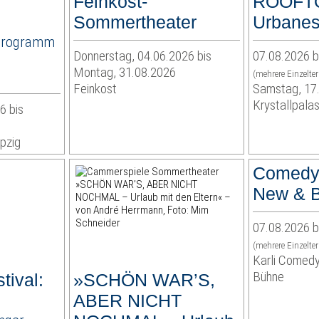
Feinkost-
ROOFT
Sommertheater
Urbanes
Programm
Donnerstag, 04.06.2026 bis
07.08.2026 b
Montag, 31.08.2026
(mehrere Einzelte
Feinkost
Samstag, 17
Krystallpalas
6 bis
pzig
Comedy
New & B
07.08.2026 b
(mehrere Einzelte
Karli Comedy
Bühne
tival:
»SCHÖN WAR’S,
ABER NICHT