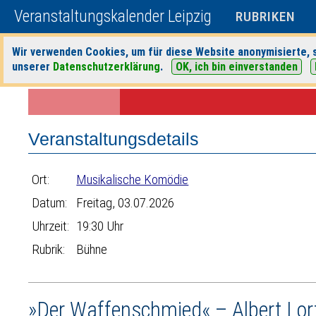
Veranstaltungskalender Leipzig
RUBRIKEN
Wir verwenden Cookies, um für diese Website anonymisierte, s
unserer
Datenschutzerklärung
.
OK, ich bin einverstanden
Startseite
>
Veranstaltungen
>
Suche
>
Bühne
>
Musikalische Komöd
Veranstaltungsdetails
Ort:
Musikalische Komödie
Datum:
Freitag, 03.07.2026
Uhrzeit:
19:30 Uhr
Rubrik:
Bühne
»Der Waffenschmied« – Albert Lor