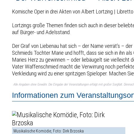
Komische Oper in drei Akten von Albert Lortzing | Libret
Lortzings große Themen finden sich auch in dieser belieb
auf Bürger- und Adelsstand.
Der Graf von Liebenau hat sich – der Name verrät’s – de
Schmieds Tochter Marie und hofft, dass sie sich in ihn al
Maries Herz zu gewinnen – oder liebäugelt sie vielleicht 
Vater Waffenschmied macht die Verwirrung noch perfekte
Verkleidung wird zu einer spritzigen Spieloper. Machen Sie 
Alle Angaben ohne Gewähr. Die Eingabe der Veranstaltungen erfolgt mit großer Sorgfalt. Denno
Informationen zum Veranstaltungsor
Musikalische Komödie, Foto: Dirk Brzoska