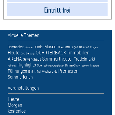
Eintritt frei
Aktuelle Themen
Museum
Demnächst
Kinder
Ausstellungen
Galerien
Musicals
Morgen
Heute
QUARTERBACK Immobilien
Zoo Leipzig
ARENA
Sommertheater
Trödelmarkt
Gewandhaus
Highlights
Oper
Dinner-Show
Kabarett
Sehenswürdigkeiten
Sommerkabarett
Premieren
Führungen
Eintritt frei
Wochenende
Sommerferien
Veranstaltungen
Heute
Morgen
kostenlos