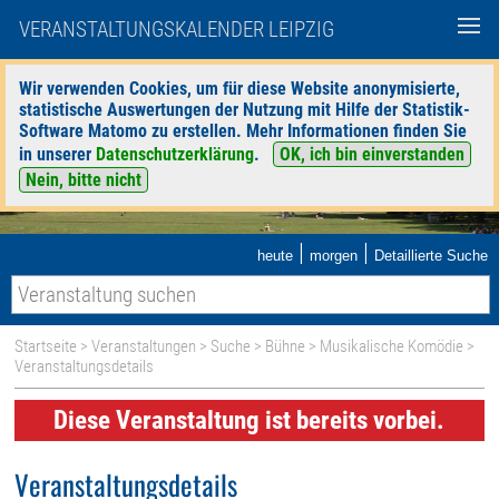
VERANSTALTUNGSKALENDER LEIPZIG
Wir verwenden Cookies, um für diese Website anonymisierte,
statistische Auswertungen der Nutzung mit Hilfe der Statistik-
Software Matomo zu erstellen. Mehr Informationen finden Sie
in unserer
Datenschutzerklärung
.
OK, ich bin einverstanden
Nein, bitte nicht
|
|
heute
morgen
Detaillierte Suche
Startseite
>
Veranstaltungen
>
Suche
>
Bühne
>
Musikalische Komödie
>
Veranstaltungsdetails
Diese Veranstaltung ist bereits vorbei.
Veranstaltungsdetails