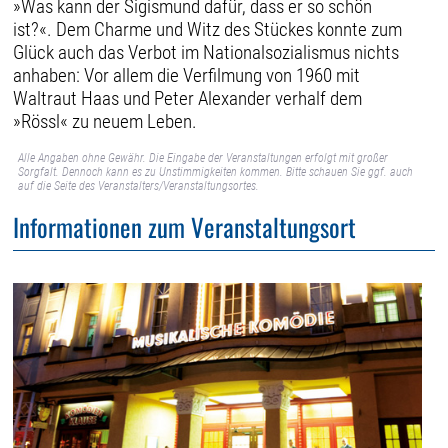
»Was kann der Sigismund dafür, dass er so schön
ist?«. Dem Charme und Witz des Stückes konnte zum
Glück auch das Verbot im Nationalsozialismus nichts
anhaben: Vor allem die Verfilmung von 1960 mit
Waltraut Haas und Peter Alexander verhalf dem
»Rössl« zu neuem Leben.
Alle Angaben ohne Gewähr. Die Eingabe der Veranstaltungen erfolgt mit großer
Sorgfalt. Dennoch kann es zu Unstimmigkeiten kommen. Bitte schauen Sie ggf. auch
auf die Seite des Veranstalters/Veranstaltungsortes.
Informationen zum Veranstaltungsort