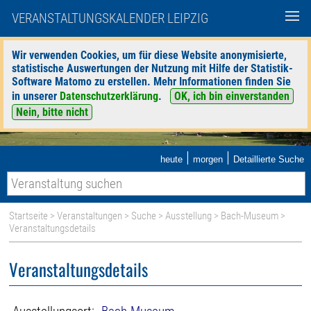
VERANSTALTUNGSKALENDER LEIPZIG
Wir verwenden Cookies, um für diese Website anonymisierte,
statistische Auswertungen der Nutzung mit Hilfe der Statistik-
Software Matomo zu erstellen. Mehr Informationen finden Sie
in unserer
Datenschutzerklärung
.
OK, ich bin einverstanden
Nein, bitte nicht
|
|
heute
morgen
Detaillierte Suche
Startseite
>
Veranstaltungen
>
Suche
>
Ausstellung
>
Bach-Museum
>
Veranstaltungsdetails
Veranstaltungsdetails