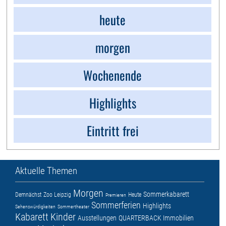
heute
morgen
Wochenende
Highlights
Eintritt frei
Aktuelle Themen
Morgen
Sommerkabarett
Demnächst
Zoo Leipzig
Heute
Premieren
Sommerferien
Highlights
Sehenswürdigkeiten
Sommertheater
Kabarett
Kinder
Ausstellungen
QUARTERBACK Immobilien