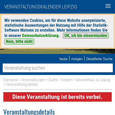
VERANSTALTUNGSKALENDER LEIPZIG
Wir verwenden Cookies, um für diese Website anonymisierte,
statistische Auswertungen der Nutzung mit Hilfe der Statistik-
Software Matomo zu erstellen. Mehr Informationen finden Sie
in unserer
Datenschutzerklärung
.
OK, ich bin einverstanden
Nein, bitte nicht
|
|
heute
morgen
Detaillierte Suche
Startseite
>
Veranstaltungen
>
Suche
>
Konzert
>
Gewandhaus zu Leipzig
> Veranstaltungsdetails
Diese Veranstaltung ist bereits vorbei.
Veranstaltungsdetails