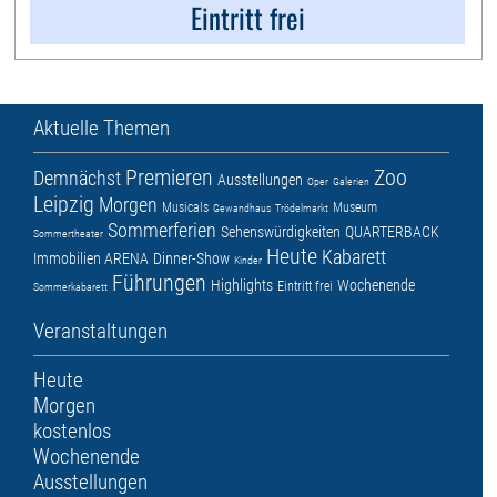
Eintritt frei
Aktuelle Themen
Premieren
Zoo
Demnächst
Ausstellungen
Oper
Galerien
Leipzig
Morgen
Musicals
Museum
Gewandhaus
Trödelmarkt
Sommerferien
Sehenswürdigkeiten
QUARTERBACK
Sommertheater
Heute
Kabarett
Immobilien ARENA
Dinner-Show
Kinder
Führungen
Highlights
Wochenende
Eintritt frei
Sommerkabarett
Veranstaltungen
Heute
Morgen
kostenlos
Wochenende
Ausstellungen