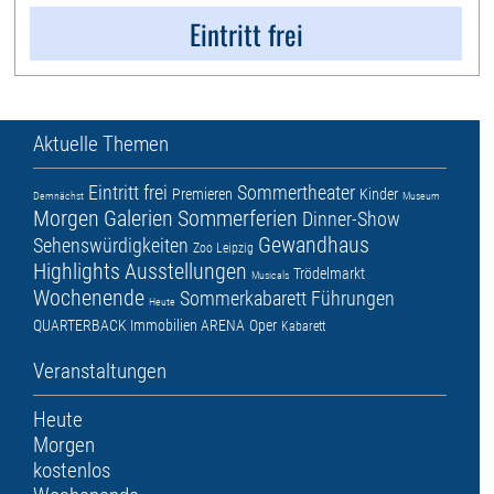
Eintritt frei
Aktuelle Themen
Eintritt frei
Sommertheater
Premieren
Kinder
Demnächst
Museum
Morgen
Galerien
Sommerferien
Dinner-Show
Gewandhaus
Sehenswürdigkeiten
Zoo Leipzig
Highlights
Ausstellungen
Trödelmarkt
Musicals
Wochenende
Sommerkabarett
Führungen
Heute
QUARTERBACK Immobilien ARENA
Oper
Kabarett
Veranstaltungen
Heute
Morgen
kostenlos