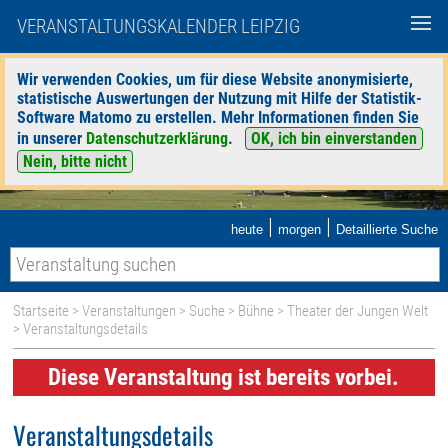
VERANSTALTUNGSKALENDER LEIPZIG
Wir verwenden Cookies, um für diese Website anonymisierte,
statistische Auswertungen der Nutzung mit Hilfe der Statistik-
Software Matomo zu erstellen. Mehr Informationen finden Sie
in unserer
Datenschutzerklärung
.
OK, ich bin einverstanden
Nein, bitte nicht
|
|
heute
morgen
Detaillierte Suche
Startseite
>
Veranstaltungen
>
Suche
>
Bühne
>
Theater der Jungen Welt
> Veranstaltungsdetails
Diese Veranstaltung ist bereits vorbei.
Veranstaltungsdetails