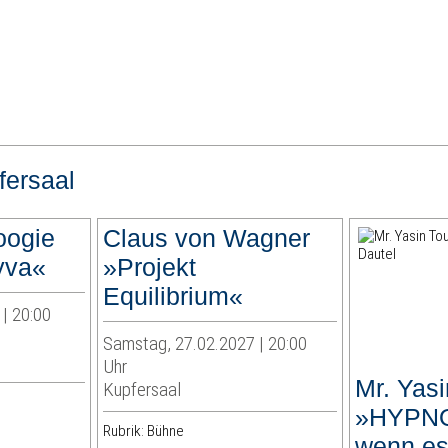
fersaal
oogie
Claus von Wagner
yva«
»Projekt
Equilibrium«
| 20:00
Samstag, 27.02.2027 | 20:00
Uhr
Mr. Yasi
Kupfersaal
»HYPNO
Rubrik: Bühne
wenn es