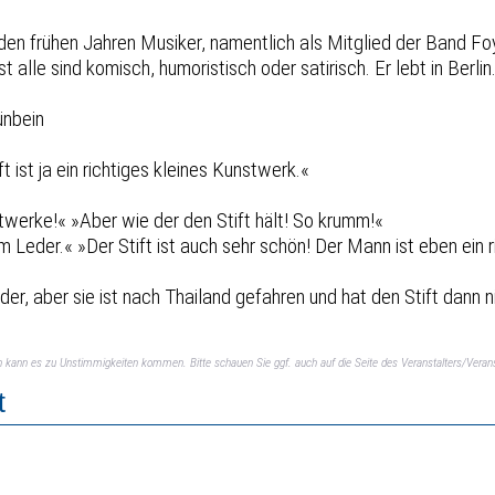
en frühen Jahren Musiker, namentlich als Mitglied der Band Foy
 alle sind komisch, humoristisch oder satirisch. Er lebt in Berlin
ünbein
t ist ja ein richtiges kleines Kunstwerk.«
stwerke!« »Aber wie der den Stift hält! So krumm!«
eder.« »Der Stift ist auch sehr schön! Der Mann ist eben ein ri
er, aber sie ist nach Thailand gefahren und hat den Stift dann
ch kann es zu Unstimmigkeiten kommen. Bitte schauen Sie ggf. auch auf die Seite des Veranstalters/Verans
t