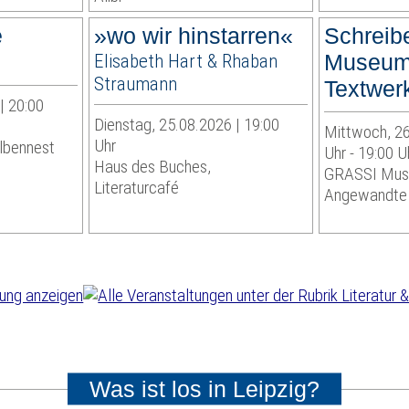
e
»wo wir hinstarren«
Schreib
Elisabeth Hart & Rhaban
Museum
Straumann
Textwerk
| 20:00
Dienstag, 25.08.2026 | 19:00
Mittwoch, 26
Uhr
lbennest
Uhr - 19:00 U
Haus des Buches,
GRASSI Mus
Literaturcafé
Angewandte
Was ist los in Leipzig?