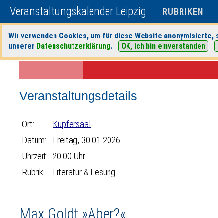
Veranstaltungskalender Leipzig
RUBRIKEN
Wir verwenden Cookies, um für diese Website anonymisierte, s
unserer
Datenschutzerklärung
.
OK, ich bin einverstanden
Startseite
>
Veranstaltungen
>
Suche
>
Literatur & Lesung
>
Kupfers
Veranstaltungsdetails
Ort:
Kupfersaal
Datum:
Freitag, 30.01.2026
Uhrzeit:
20:00 Uhr
Rubrik:
Literatur & Lesung
Max Goldt »Aber?«