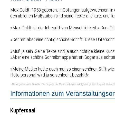
Max Goldt, 1958 geboren, in Göttingen aufgewachsen, in d
den üblichen Maßstäben sind seine Texte alle kurz, und fast
»Max Goldt ist der Inbegriff von Menschlichkeit.« Durs Gr
»Der hat aber eine richtig schöne Schrift. Diese Unterschrif
»Muß ja sein. Seine Texte sind ja auch richtige kleine Kun
»Aber eine schöne Schreibmappe hat er! Sogar aus echtem L
»Meine Mutter hatte auch mal so einen schönen Stift wie d
Hotelpersonal wird ja so schlecht bezahlt!«
Alle Angaben ohne Gewähr. Die Eingabe der Veranstaltungen erfolgt mit großer Sorgfalt. Denno
Informationen zum Veranstaltungsor
Kupfersaal