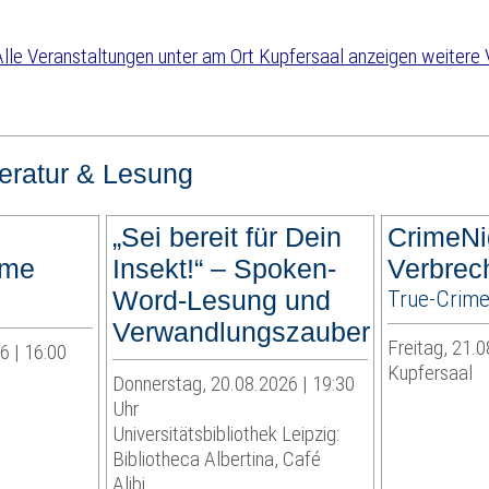
weitere 
teratur & Lesung
m
„Sei bereit für Dein
CrimeNi
ime
Insekt!“ – Spoken-
Verbrec
Word-Lesung und
True-Crime
Verwandlungszauber
Freitag, 21.0
6 | 16:00
Kupfersaal
Donnerstag, 20.08.2026 | 19:30
Uhr
Universitätsbibliothek Leipzig:
Bibliotheca Albertina, Café
Alibi