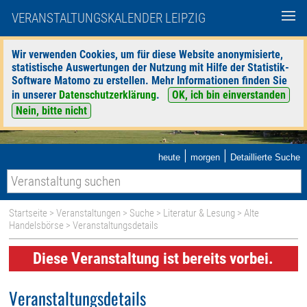
VERANSTALTUNGSKALENDER LEIPZIG
Wir verwenden Cookies, um für diese Website anonymisierte,
statistische Auswertungen der Nutzung mit Hilfe der Statistik-
Software Matomo zu erstellen. Mehr Informationen finden Sie
in unserer
Datenschutzerklärung
.
OK, ich bin einverstanden
Nein, bitte nicht
|
|
heute
morgen
Detaillierte Suche
Startseite
>
Veranstaltungen
>
Suche
>
Literatur & Lesung
>
Alte
Handelsbörse
> Veranstaltungsdetails
Diese Veranstaltung ist bereits vorbei.
Veranstaltungsdetails