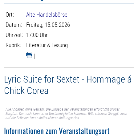
Ort:
Alte Handelsbörse
Datum:
Freitag, 15.05.2026
Uhrzeit:
17:00 Uhr
Rubrik:
Literatur & Lesung
|
Lyric Suite for Sextet - Hommage á
Chick Corea
Alle Angaben ohne Gewähr. Die Eingabe der Veranstaltungen erfolgt mit großer
Sorgfalt. Dennoch kann es zu Unstimmigkeiten kommen. Bitte schauen Sie ggf. auch
auf die Seite des Veranstalters/Veranstaltungsortes.
Informationen zum Veranstaltungsort