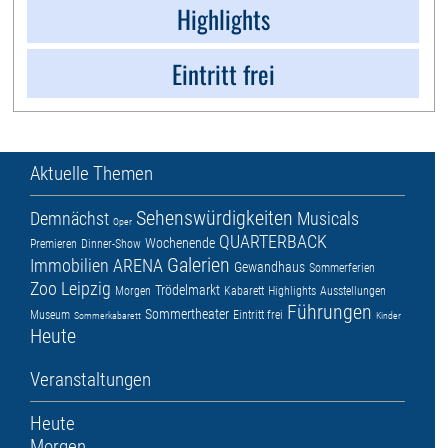
Highlights
Eintritt frei
Aktuelle Themen
Sehenswürdigkeiten
Demnächst
Musicals
Oper
QUARTERBACK
Wochenende
Premieren
Dinner-Show
Galerien
Immobilien ARENA
Gewandhaus
Sommerferien
Zoo Leipzig
Trödelmarkt
Morgen
Kabarett
Highlights
Ausstellungen
Führungen
Sommertheater
Museum
Eintritt frei
Sommerkabarett
Kinder
Heute
Veranstaltungen
Heute
Morgen