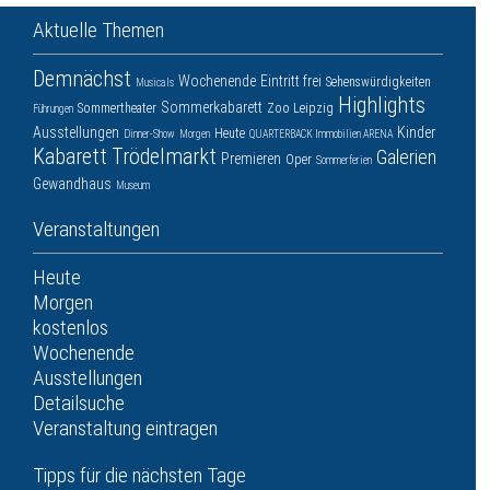
Aktuelle Themen
Demnächst
Wochenende
Eintritt frei
Sehenswürdigkeiten
Musicals
Highlights
Sommerkabarett
Sommertheater
Zoo Leipzig
Führungen
Ausstellungen
Kinder
Heute
Dinner-Show
Morgen
QUARTERBACK Immobilien ARENA
Kabarett
Trödelmarkt
Galerien
Premieren
Oper
Sommerferien
Gewandhaus
Museum
Veranstaltungen
Heute
Morgen
kostenlos
Wochenende
Ausstellungen
Detailsuche
Veranstaltung eintragen
Tipps für die nächsten Tage