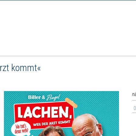
 Arzt kommt«
n
0