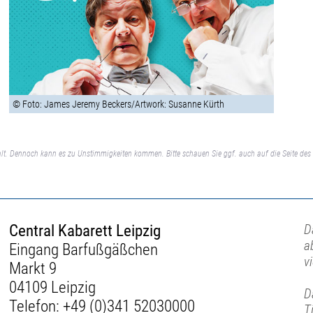
© Foto: James Jeremy Beckers/Artwork: Susanne Kürth
lt. Dennoch kann es zu Unstimmigkeiten kommen. Bitte schauen Sie ggf. auch auf die Seite des 
Central Kabarett Leipzig
D
a
Eingang Barfußgäßchen
v
Markt 9
04109 Leipzig
D
Telefon:
+49 (0)341 52030000
T