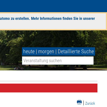
atomo zu erstellen. Mehr Informationen finden Sie in unserer
heute
|
morgen
|
Detaillierte Suche
|
Zurück