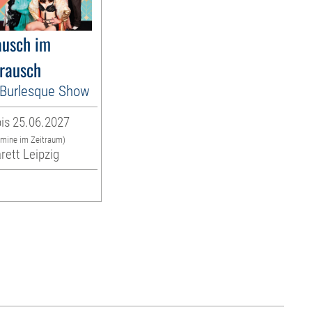
usch im
rausch
es Burlesque Show
is 25.06.2027
rmine im Zeitraum)
rett Leipzig