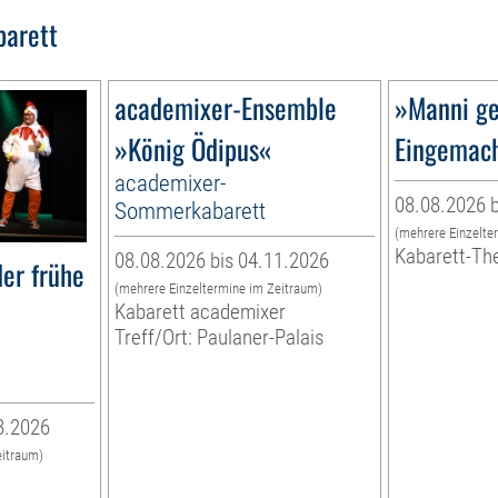
barett
academixer-Ensemble
»Manni ge
»König Ödipus«
Eingemac
academixer-
08.08.2026 b
Sommerkabarett
(mehrere Einzelte
Kabarett-Th
08.08.2026 bis 04.11.2026
er frühe
(mehrere Einzeltermine im Zeitraum)
Kabarett academixer
Treff/Ort: Paulaner-Palais
8.2026
eitraum)