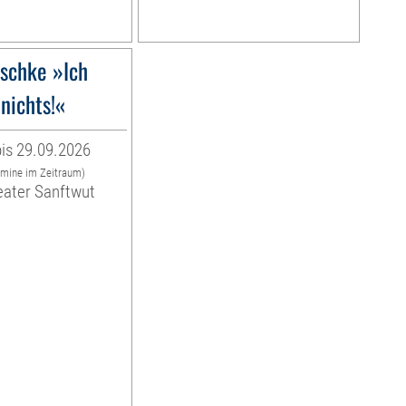
schke »Ich
nichts!«
is 29.09.2026
rmine im Zeitraum)
eater Sanftwut