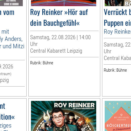
n vom
Roy Reinker »Hör auf
Verrückt 
dein Bauchgefühl«
Puppen ei
 mit
Roy Reinke
Samstag, 22.08.2026 | 14:00
lly Anders,
Uhr
Samstag, 22.
 und Mitzi
Central Kabarett Leipzig
Uhr
Central Kaba
Rubrik: Bühne
9.2026
Rubrik: Bühne
eitraum)
ipzig
nt
ition«
ziges