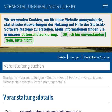
VERANSTALTUNGSKALENDER LEIPZIG
Wir verwenden Cookies, um für diese Website anonymisierte,
statistische Auswertungen der Nutzung mit Hilfe der Statistik-
Software Matomo zu erstellen. Mehr Informationen finden Sie
in unserer
Datenschutzerklärung
.
OK, ich bin einverstanden
Nein, bitte nicht
|
|
heute
morgen
Detaillierte Suche
Startseite
>
Veranstaltungen
>
Suche
>
Fest & Festival
>
verschiedene
Veranstaltungsorte
> Veranstaltungsdetails
Veranstaltungsdetails