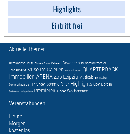
Highlights
Eintritt frei
Aktuelle Themen
Gewandhaus
Demnächst
Heute
Sommertheater
Dinner-Show
Kabarett
QUARTERBACK
Museum
Galerien
Trödelmarkt
Ausstellungen
Immobilien ARENA
Zoo Leipzig
Musicals
Eintritt frei
Highlights
Sommerferien
Führungen
Oper
Morgen
Sommerkabarett
Premieren
Wochenende
Kinder
Sehenswürdigkeiten
Veranstaltungen
Heute
Morgen
kostenlos