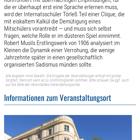
die er überhaupt erst eine Sprache erlernen muss,
wird der Internatsschüler Törleß Teil einer Clique, die
mit eiskaltem Kalkül die Demütigung eines
Mitschülers vorantreibt — und muss sich selbst
fragen, welche Rolle er im düsteren Spiel einnimmt.
Robert Musils Erstlingswerk von 1906 analysiert im
Kleinen die Dynamik einer Verrohung, die wenige
Jahrzehnte später in einen gesellschaftlich
organisierten Sadismus münden sollte.
Alle Angaben ohne Gewähr. Die Eingabe der Veranstaltungen erfolgt mit großer
Sorgfalt. Dennoch kann es zu Unstimmigkeiten kommen. Bitte schauen Sie ggf. auch
auf die Seite des Veranstalters/Veranstaltungsortes.
Informationen zum Veranstaltungsort