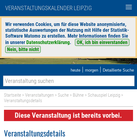
VERANSTALTUNGSKALENDER LEIPZIG
Wir verwenden Cookies, um für diese Website anonymisierte,
statistische Auswertungen der Nutzung mit Hilfe der Statistik-
Software Matomo zu erstellen. Mehr Informationen finden Sie
in unserer
Datenschutzerklärung
.
OK, ich bin einverstanden
Nein, bitte nicht
|
|
heute
morgen
Detaillierte Suche
Startseite
>
Veranstaltungen
>
Suche
>
Bühne
>
Schauspiel Leipzig
>
Veranstaltungsdetails
Diese Veranstaltung ist bereits vorbei.
Veranstaltungsdetails