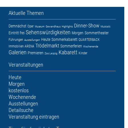
Aktuelle Themen
Dinner-Show
Demnächst
Oper
Museum
Gewandhaus
Highlights
Musicals
Sehenswürdigkeiten
Eintritt frei
Morgen
Sommertheater
Heute
Sommerkabarett
Führungen
QUARTERBACK
Ausstellungen
Trödelmarkt
Sommerferien
Immobilien ARENA
Wochenende
Galerien
Kabarett
Premieren
Kinder
Zoo Leipzig
Veranstaltungen
Heute
Morgen
kostenlos
Wochenende
Ausstellungen
Detailsuche
Veranstaltung eintragen