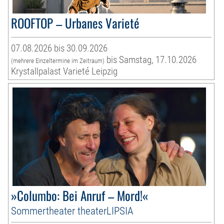
ROOFTOP – Urbanes Varieté
07.08.2026 bis 30.09.2026
bis Samstag, 17.10.2026
(mehrere Einzeltermine im Zeitraum)
Krystallpalast Varieté Leipzig
»Columbo: Bei Anruf – Mord!«
Sommertheater theaterLIPSIA