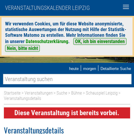
VERANSTALTUNGSKALENDER LEIPZIG
Wir verwenden Cookies, um für diese Website anonymisierte,
statistische Auswertungen der Nutzung mit Hilfe der Statistik-
Software Matomo zu erstellen. Mehr Informationen finden Sie
in unserer
Datenschutzerklärung
.
OK, ich bin einverstanden
Nein, bitte nicht
|
|
heute
morgen
Detaillierte Suche
Startseite
>
Veranstaltungen
>
Suche
>
Bühne
>
Schauspiel Leipzig
>
Veranstaltungsdetails
Diese Veranstaltung ist bereits vorbei.
Veranstaltungsdetails