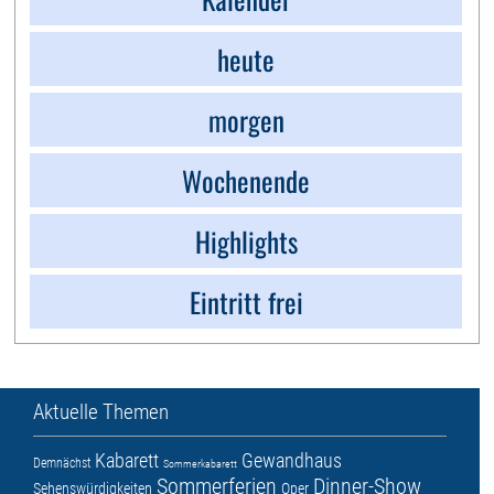
heute
morgen
Wochenende
Highlights
Eintritt frei
Aktuelle Themen
Kabarett
Gewandhaus
Demnächst
Sommerkabarett
Sommerferien
Dinner-Show
Sehenswürdigkeiten
Oper