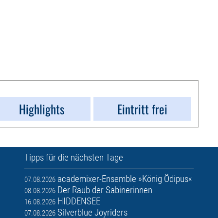
Highlights
Eintritt frei
Tipps für die nächsten Tage
academixer-Ensemble »König Ödipus«
07.08.2026
Der Raub der Sabinerinnen
08.08.2026
HIDDENSEE
16.08.2026
Silverblue Joyriders
07.08.2026