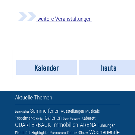
weitere Veranstaltungen
Kalender
heute
Aktuelle Themen
Sommerferien
Ausstellungen
Musicals
Demnächst
Galerien
Trödelmarkt
Kabarett
Kinder
Oper
Museum
QUARTERBACK Immobilien ARENA
Führungen
Wochenende
Highlights
Premieren
Dinner-Show
Eintritt frei