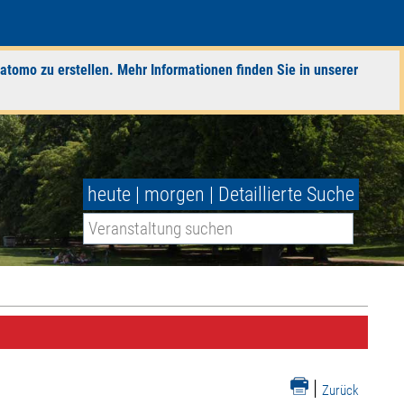
atomo zu erstellen. Mehr Informationen finden Sie in unserer
heute
|
morgen
|
Detaillierte Suche
|
Zurück