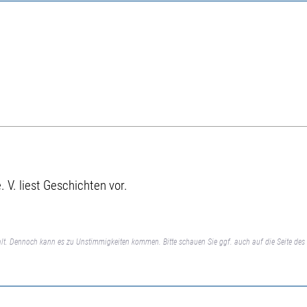
 V. liest Geschichten vor.
lt. Dennoch kann es zu Unstimmigkeiten kommen. Bitte schauen Sie ggf. auch auf die Seite des 