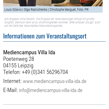
Louis Sclavis | Olga Reznichenko | Christophe Marguet, Foto: PR
Alle Angaben ohne Gewähr. Die Eingabe der Veranstaltungen erfolgt mit großer
Sorgfalt. Dennoch kann es zu Unstimmigkeiten kommen. Bitte schauen Sie ggf. auch
auf die Seite des Veranstalters/Veranstaltungsortes.
Informationen zum Veranstaltungsort
Mediencampus Villa Ida
Poetenweg 28
04155 Leipzig
Telefon:
+49 (0)341 56296704
Internet:
www.mediencampus-villa-ida.de
E-Mail:
info@mediencampus-villa-ida.de