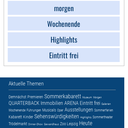
morgen
Wochenende
Highlights
Eintritt frei
Aktuelle Themen
Sommerkabarett
Demnächst
Premieren
Museum
Morgen
QUARTERBACK Immobilien ARENA
Eintritt frei
Galerien
Ausstellungen
Musicals
Wochenende
Führungen
Oper
Sommerferien
Sehenswürdigkeiten
Kabarett
Kinder
Sommertheater
Highlights
Heute
Trödelmarkt
Zoo Leipzig
Dinner-Show
Gewandhaus