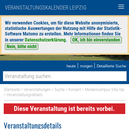
VERANSTALTUNGSKALENDER LEIPZIG
Wir verwenden Cookies, um für diese Website anonymisierte,
statistische Auswertungen der Nutzung mit Hilfe der Statistik-
Software Matomo zu erstellen. Mehr Informationen finden Sie
in unserer
Datenschutzerklärung
.
OK, ich bin einverstanden
Nein, bitte nicht
|
|
heute
morgen
Detaillierte Suche
Startseite
>
Veranstaltungen
>
Suche
>
Konzert
>
Mediencampus Villa Ida
> Veranstaltungsdetails
Diese Veranstaltung ist bereits vorbei.
Veranstaltungsdetails