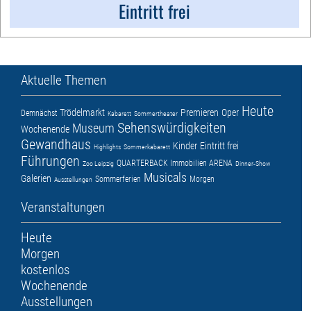
Eintritt frei
Aktuelle Themen
Heute
Trödelmarkt
Premieren
Oper
Demnächst
Kabarett
Sommertheater
Sehenswürdigkeiten
Museum
Wochenende
Gewandhaus
Kinder
Eintritt frei
Highlights
Sommerkabarett
Führungen
QUARTERBACK Immobilien ARENA
Zoo Leipzig
Dinner-Show
Musicals
Galerien
Sommerferien
Morgen
Ausstellungen
Veranstaltungen
Heute
Morgen
kostenlos
Wochenende
Ausstellungen