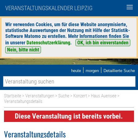
VERANSTALTUNGSKALENDER LEIPZIG
Wir verwenden Cookies, um für diese Website anonymisierte,
statistische Auswertungen der Nutzung mit Hilfe der Statistik-
Software Matomo zu erstellen. Mehr Informationen finden Sie
in unserer
Datenschutzerklärung
.
OK, ich bin einverstanden
Nein, bitte nicht
|
|
heute
morgen
Detaillierte Suche
Startseite
>
Veranstaltungen
>
Suche
>
Konzert
>
Haus Auensee
>
Veranstaltungsdetails
Diese Veranstaltung ist bereits vorbei.
Veranstaltungsdetails