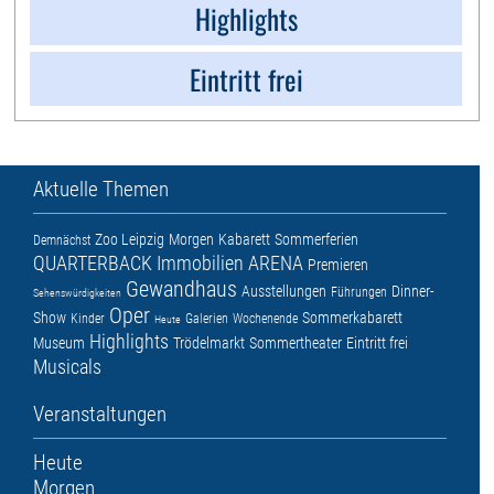
Highlights
Eintritt frei
Aktuelle Themen
Zoo Leipzig
Morgen
Kabarett
Sommerferien
Demnächst
QUARTERBACK Immobilien ARENA
Premieren
Gewandhaus
Ausstellungen
Dinner-
Führungen
Sehenswürdigkeiten
Oper
Show
Sommerkabarett
Kinder
Galerien
Wochenende
Heute
Highlights
Museum
Trödelmarkt
Sommertheater
Eintritt frei
Musicals
Veranstaltungen
Heute
Morgen