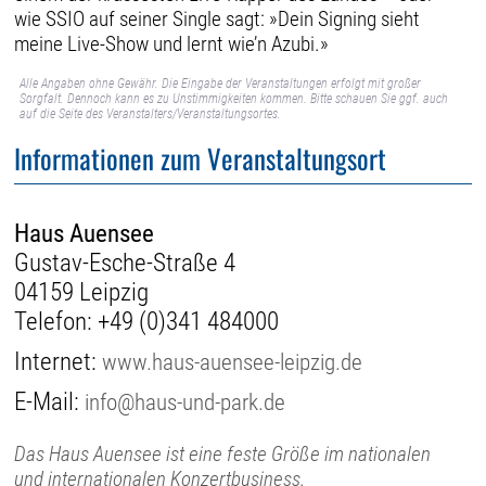
wie SSIO auf seiner Single sagt: »Dein Signing sieht
meine Live-Show und lernt wie’n Azubi.»
Alle Angaben ohne Gewähr. Die Eingabe der Veranstaltungen erfolgt mit großer
Sorgfalt. Dennoch kann es zu Unstimmigkeiten kommen. Bitte schauen Sie ggf. auch
auf die Seite des Veranstalters/Veranstaltungsortes.
Informationen zum Veranstaltungsort
Haus Auensee
Gustav-Esche-Straße 4
04159 Leipzig
Telefon:
+49 (0)341 484000
Internet:
www.haus-auensee-leipzig.de
E-Mail:
info@haus-und-park.de
Das Haus Auensee ist eine feste Größe im nationalen
und internationalen Konzertbusiness.