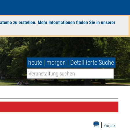
atomo zu erstellen. Mehr Informationen finden Sie in unserer
heute
|
morgen
|
Detaillierte Suche
|
Zurück