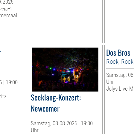
9.2026
eitraum)
mersaal
r
Dos Bros
Rock, Rock
Samstag, 08.
Uhr
 | 19:00
Jolys Live-Mu
Seeklang-Konzert:
ritz
Newcomer
Samstag, 08.08.2026 | 19:30
Uhr