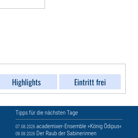
Highlights
Eintritt frei
Tipps für die nächsten Tage
academixer-Ensemble »König Ödipus«
07.08.2026
Der Raub der Sabinerinnen
08.08.2026