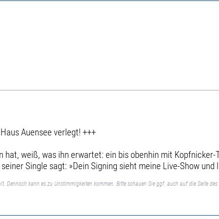
Haus Auensee verlegt! +++
 hat, weiß, was ihn erwartet: ein bis obenhin mit Kopfnicker-
einer Single sagt: »Dein Signing sieht meine Live-Show und l
lt. Dennoch kann es zu Unstimmigkeiten kommen. Bitte schauen Sie ggf. auch auf die Seite des 