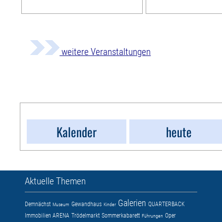
weitere Veranstaltungen
Kalender
heute
Aktuelle Themen
Galerien
Demnächst
Gewandhaus
QUARTERBACK
Museum
Kinder
Immobilien ARENA
Trödelmarkt
Sommerkabarett
Oper
Führungen