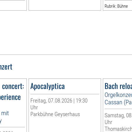
Rubrik: Bühne
nzert
n concert:
Apocalyptica
Bach relo
perience
Orgelkonzer
Freitag, 07.08.2026 | 19:30
Cassan (Par
Uhr
 mit
Parkbühne Geyserhaus
Samstag, 08.
y
Uhr
Thomaskirc