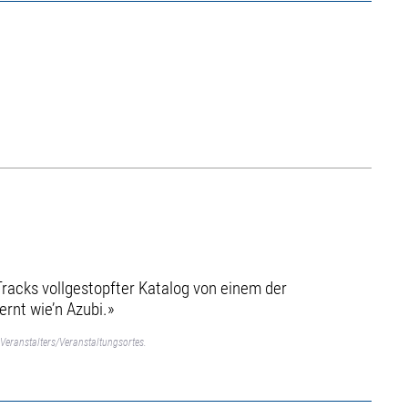
Tracks vollgestopfter Katalog von einem der
ernt wie’n Azubi.»
Veranstalters/Veranstaltungsortes.