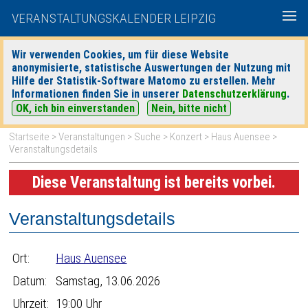
VERANSTALTUNGSKALENDER LEIPZIG
Wir verwenden Cookies, um für diese Website
anonymisierte, statistische Auswertungen der Nutzung mit
|
|
Hilfe der Statistik-Software Matomo zu erstellen. Mehr
heute
morgen
Detaillierte Suche
Informationen finden Sie in unserer
Datenschutzerklärung
.
OK, ich bin einverstanden
Nein, bitte nicht
Startseite
>
Veranstaltungen
>
Suche
>
Konzert
>
Haus Auensee
>
Veranstaltungsdetails
Diese Veranstaltung ist bereits vorbei.
Veranstaltungsdetails
Ort:
Haus Auensee
Datum:
Samstag, 13.06.2026
Uhrzeit:
19:00 Uhr