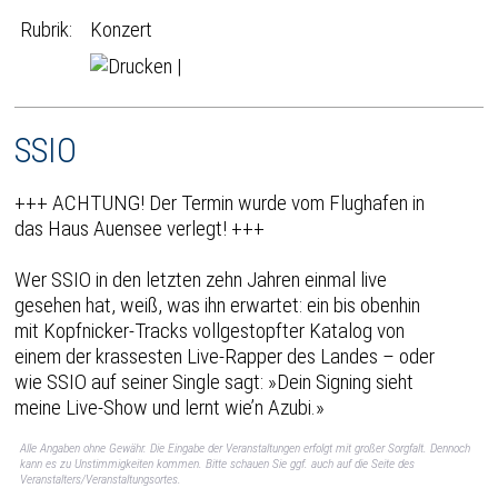
Rubrik:
Konzert
|
SSIO
+++ ACHTUNG! Der Termin wurde vom Flughafen in
das Haus Auensee verlegt! +++
Wer SSIO in den letzten zehn Jahren einmal live
gesehen hat, weiß, was ihn erwartet: ein bis obenhin
mit Kopfnicker-Tracks vollgestopfter Katalog von
einem der krassesten Live-Rapper des Landes – oder
wie SSIO auf seiner Single sagt: »Dein Signing sieht
meine Live-Show und lernt wie’n Azubi.»
Alle Angaben ohne Gewähr. Die Eingabe der Veranstaltungen erfolgt mit großer Sorgfalt. Dennoch
kann es zu Unstimmigkeiten kommen. Bitte schauen Sie ggf. auch auf die Seite des
Veranstalters/Veranstaltungsortes.