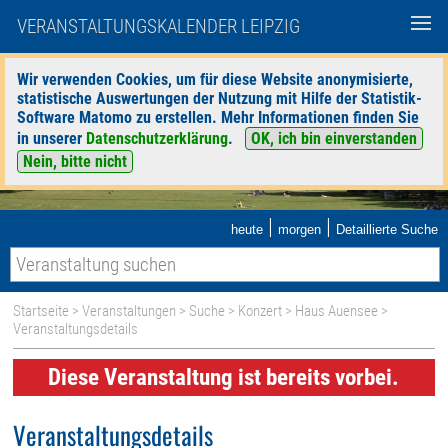
VERANSTALTUNGSKALENDER LEIPZIG
Wir verwenden Cookies, um für diese Website anonymisierte,
statistische Auswertungen der Nutzung mit Hilfe der Statistik-
Software Matomo zu erstellen. Mehr Informationen finden Sie
in unserer
Datenschutzerklärung
.
OK, ich bin einverstanden
Nein, bitte nicht
|
|
heute
morgen
Detaillierte Suche
Startseite
>
Veranstaltungen
>
Suche
>
Konzert
>
Haus Auensee
>
Veranstaltungsdetails
Diese Veranstaltung ist bereits vorbei.
Veranstaltungsdetails