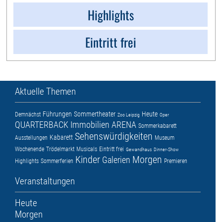
Highlights
Eintritt frei
Aktuelle Themen
Führungen
Sommertheater
Heute
Demnächst
Zoo Leipzig
Oper
QUARTERBACK Immobilien ARENA
Sommerkabarett
Sehenswürdigkeiten
Kabarett
Ausstellungen
Museum
Wochenende
Trödelmarkt
Musicals
Eintritt frei
Gewandhaus
Dinner-Show
Kinder
Morgen
Galerien
Highlights
Sommerferien
Premieren
Veranstaltungen
Heute
Morgen