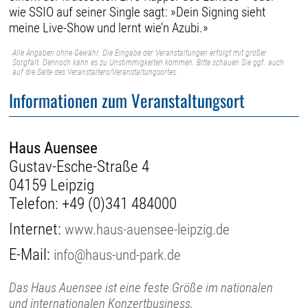
wie SSIO auf seiner Single sagt: »Dein Signing sieht
meine Live-Show und lernt wie’n Azubi.»
Alle Angaben ohne Gewähr. Die Eingabe der Veranstaltungen erfolgt mit großer
Sorgfalt. Dennoch kann es zu Unstimmigkeiten kommen. Bitte schauen Sie ggf. auch
auf die Seite des Veranstalters/Veranstaltungsortes.
Informationen zum Veranstaltungsort
Haus Auensee
Gustav-Esche-Straße 4
04159 Leipzig
Telefon:
+49 (0)341 484000
Internet:
www.haus-auensee-leipzig.de
E-Mail:
info@haus-und-park.de
Das Haus Auensee ist eine feste Größe im nationalen
und internationalen Konzertbusiness.