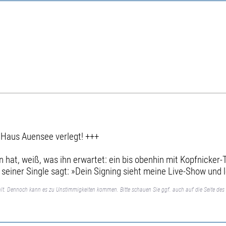
Haus Auensee verlegt! +++
 hat, weiß, was ihn erwartet: ein bis obenhin mit Kopfnicker-
einer Single sagt: »Dein Signing sieht meine Live-Show und l
lt. Dennoch kann es zu Unstimmigkeiten kommen. Bitte schauen Sie ggf. auch auf die Seite des 