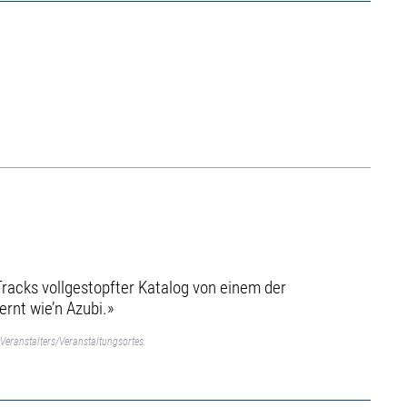
Tracks vollgestopfter Katalog von einem der
ernt wie’n Azubi.»
Veranstalters/Veranstaltungsortes.