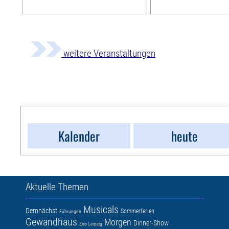
weitere Veranstaltungen
Kalender
heute
Aktuelle Themen
Musicals
Demnächst
Sommerferien
Führungen
Gewandhaus
Morgen
Dinner-Show
Zoo Leipzig