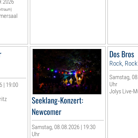
9.2026
eitraum)
mersaal
r
Dos Bros
Rock, Rock
Samstag, 08.
Uhr
 | 19:00
Jolys Live-Mu
Seeklang-Konzert:
ritz
Newcomer
Samstag, 08.08.2026 | 19:30
Uhr