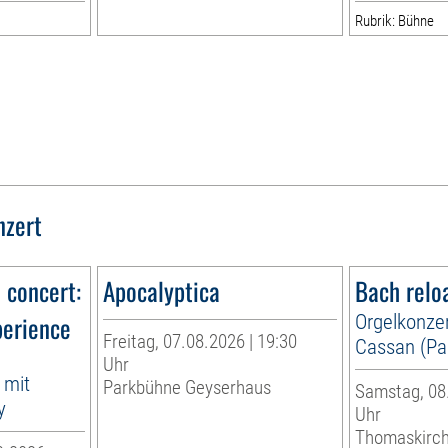
Rubrik: Bühne
nzert
n concert:
Apocalyptica
Bach relo
perience
Orgelkonzer
Freitag, 07.08.2026 | 19:30
Cassan (Par
Uhr
 mit
Parkbühne Geyserhaus
Samstag, 08.
y
Uhr
Thomaskirc