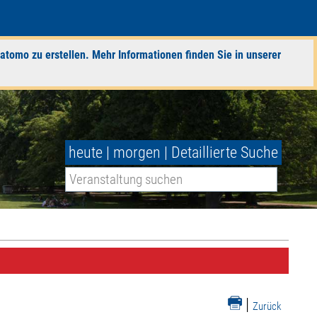
atomo zu erstellen. Mehr Informationen finden Sie in unserer
heute
|
morgen
|
Detaillierte Suche
|
Zurück