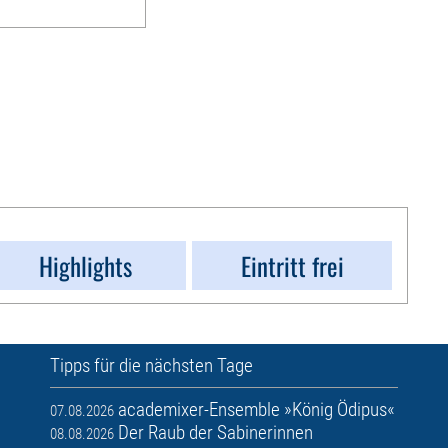
Highlights
Eintritt frei
Tipps für die nächsten Tage
academixer-Ensemble »König Ödipus«
07.08.2026
Der Raub der Sabinerinnen
08.08.2026