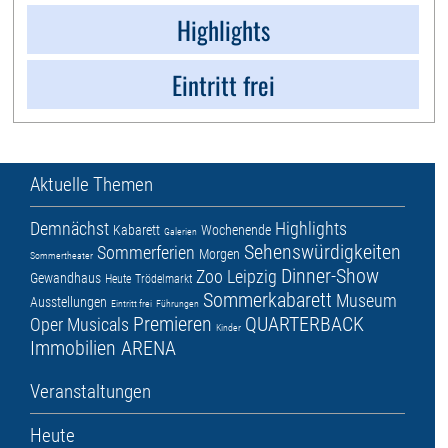
Highlights
Eintritt frei
Aktuelle Themen
Demnächst
Highlights
Kabarett
Wochenende
Galerien
Sehenswürdigkeiten
Sommerferien
Morgen
Sommertheater
Dinner-Show
Zoo Leipzig
Gewandhaus
Heute
Trödelmarkt
Sommerkabarett
Museum
Ausstellungen
Eintritt frei
Führungen
Premieren
QUARTERBACK
Oper
Musicals
Kinder
Immobilien ARENA
Veranstaltungen
Heute