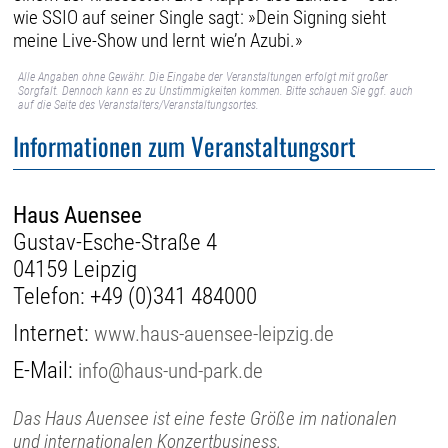
wie SSIO auf seiner Single sagt: »Dein Signing sieht
meine Live-Show und lernt wie’n Azubi.»
Alle Angaben ohne Gewähr. Die Eingabe der Veranstaltungen erfolgt mit großer
Sorgfalt. Dennoch kann es zu Unstimmigkeiten kommen. Bitte schauen Sie ggf. auch
auf die Seite des Veranstalters/Veranstaltungsortes.
Informationen zum Veranstaltungsort
Haus Auensee
Gustav-Esche-Straße 4
04159 Leipzig
Telefon:
+49 (0)341 484000
Internet:
www.haus-auensee-leipzig.de
E-Mail:
info@haus-und-park.de
Das Haus Auensee ist eine feste Größe im nationalen
und internationalen Konzertbusiness.