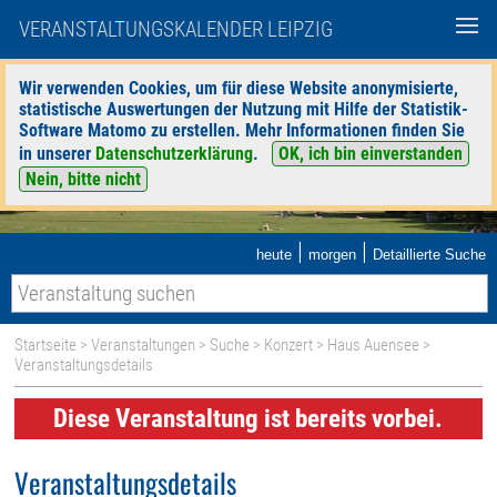
VERANSTALTUNGSKALENDER LEIPZIG
Wir verwenden Cookies, um für diese Website anonymisierte,
statistische Auswertungen der Nutzung mit Hilfe der Statistik-
Software Matomo zu erstellen. Mehr Informationen finden Sie
in unserer
Datenschutzerklärung
.
OK, ich bin einverstanden
Nein, bitte nicht
|
|
heute
morgen
Detaillierte Suche
Startseite
>
Veranstaltungen
>
Suche
>
Konzert
>
Haus Auensee
>
Veranstaltungsdetails
Diese Veranstaltung ist bereits vorbei.
Veranstaltungsdetails