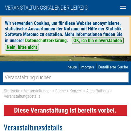
VERANSTALTUNGSKALENDER LEIPZIG
Wir verwenden Cookies, um für diese Website anonymisierte,
statistische Auswertungen der Nutzung mit Hilfe der Statistik-
Software Matomo zu erstellen. Mehr Informationen finden Sie
in unserer
Datenschutzerklärung
.
OK, ich bin einverstanden
Nein, bitte nicht
|
|
heute
morgen
Detaillierte Suche
Startseite
>
Veranstaltungen
>
Suche
>
Konzert
>
Altes Rathaus
>
Veranstaltungsdetails
Diese Veranstaltung ist bereits vorbei.
Veranstaltungsdetails